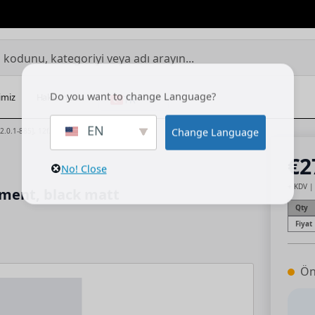
Do you want to change Language?
imiz
Hakkımızda
TR
EN
EN
AR
Change Language
.0.1-885], 12f. Control element, black matt
€
2
No! Close
Or
Şu
+ KDV |
lement, black matt
fiy
an
Qty
€2
fiy
Fiyat
€2
Ön