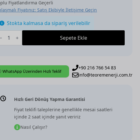
plu Fiyatlandırma Geçerli
laşmalı Fiyatınız: Satış Ekibiyle İletişime Geçin
Stokta kalmasa da sipariş verilebilir
BB,
NX,
Sepete Ekle
SB/U12.0.1-
5],
f.
ontrol
lement,
lack
+90 216 766 54 83
WhatsApp Üzerinden Hızlı Teklif
att
info@teoremenerji.com.tr
det
Hızlı Geri Dönüş Yapma Garantisi
Fiyat teklifi taleplerine genellikle mesai saatleri
içinde 2 saat içinde yanıt veririz
Nasıl Çalışır?