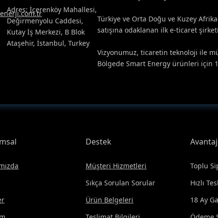
Adres: İçerenköy Mahallesi,
nerji.com.tr
Türkiye ve Orta Doğu ve Kuzey Afri
Değirmenyolu Caddesi,
satışına odaklanan ilk e-ticaret şirketi
Kutay İş Merkezi, B Blok
Ataşehir, İstanbul, Turkey
Vizyonumuz, ticaretin teknoloji ile 
Bölgede Smart Energy ürünleri için 1
msal
Destek
Avantaj
mızda
Müşteri Hizmetleri
Toplu Si
Sıkça Sorulan Sorular
Hızlı Te
er
Ürün Belgeleri
18 Ay Ga
im
Teslimat Bilgileri
Ödeme S