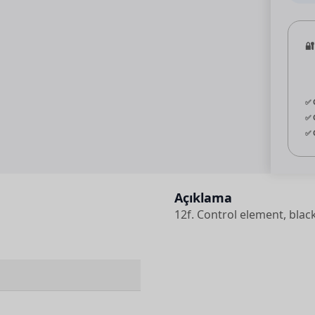
🔐
✅ 
✅ 
✅ 
Açıklama
12f. Control element, blac