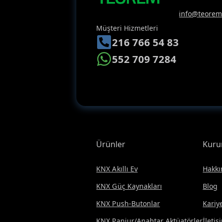
info@teoreme
Müşteri Hizmetleri
216 766 54 83
552 709 7284
Ürünler
Kuru
KNX Akıllı Ev
Hakkı
KNX Güç Kaynakları
Blog
KNX Push-Butonlar
Kariy
KNX Panjur/Anahtar Aktüatörler
İletiş