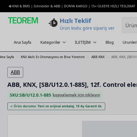
🌐 KNX & BMS | Schneider & ABB | DÜNYA KARGO | 15+ ÜLKEYE HIZLI TESLİMAT
Hızlı Teklif
Ürün kodu göre sipariş ver
Ana Sayfa
Kategoriler
İLETİŞİM
Blog
Urunler
Ana Sayfa
KNX Akıllı Ev Otomasyonu ve Bina Yönetimi
ABB KNX
ABB, KNX, [SB/U12
ABB
ABB, KNX, [SB/U12.0.1-885], 12f. Control e
SKU:
SB/U12.0.1-885
kopyalamak için tıklayın
✓ Ürün durumu: Yeni ve orijinal ambalaj. 18 Ay Garanti ile.