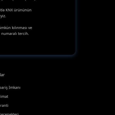
ka'da KNX ürününün
yiz.
mümkün kılınması ve
 numaralı tercih.
lar
pariş İmkanı
slimat
ranti
eçenekleri