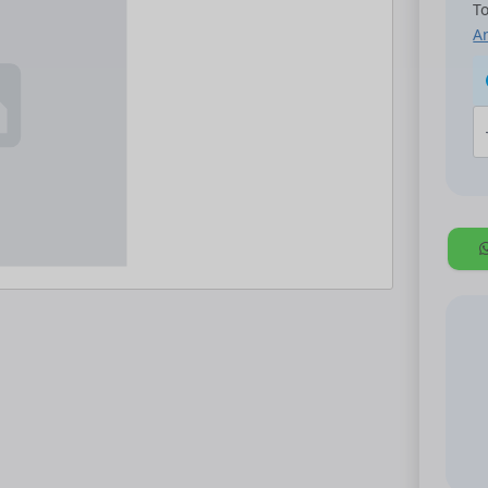
To
An
A
K
[
88
12
C
e
b
m
a