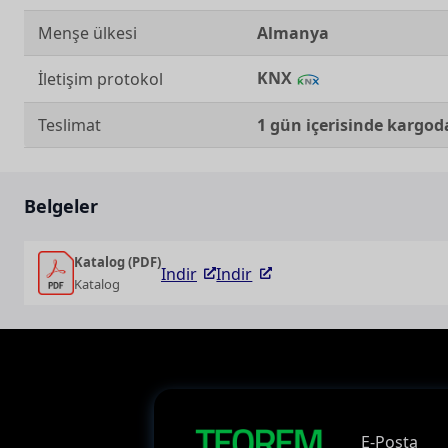
Menşe ülkesi
Almanya
KNX
İletişim protokol
Teslimat
1 gün içerisinde kargod
Belgeler
Katalog (PDF)
Indir
Indir
Katalog
E-Posta