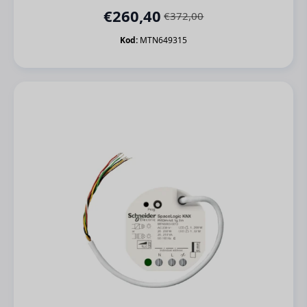
€
260,40
€
372,00
Orijinal
Şu
fiyat:
andaki
Kod:
MTN649315
€372,00.
fiyat:
€260,40.