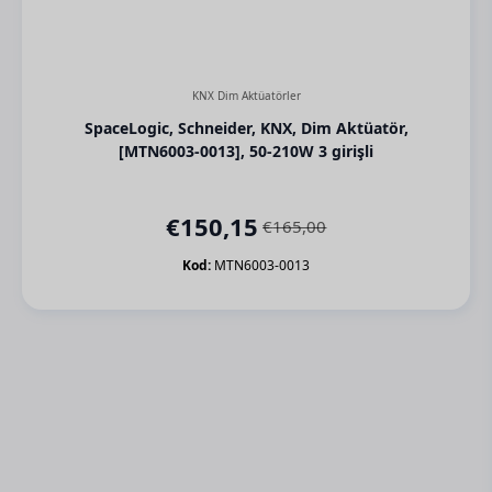
KNX Dim Aktüatörler
SpaceLogic, Schneider, KNX, Dim Aktüatör,
[MTN6003-0013], 50-210W 3 girişli
€
150,15
€
165,00
Orijinal
Şu
fiyat:
andaki
Kod:
MTN6003-0013
€165,00.
fiyat:
€150,15.