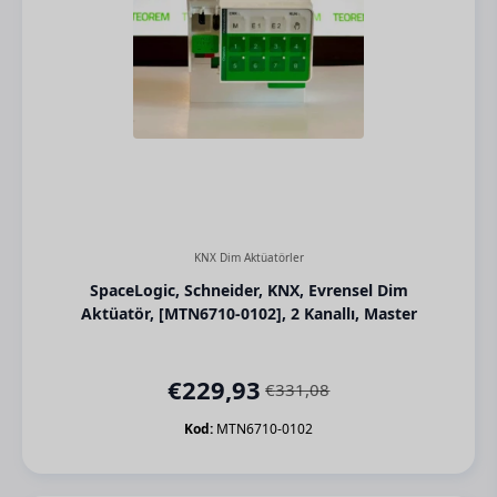
KNX Dim Aktüatörler
SpaceLogic, Schneider, KNX, Evrensel Dim
Aktüatör, [MTN6710-0102], 2 Kanallı, Master
€
229,93
€
331,08
Orijinal
Şu
fiyat:
andaki
Kod:
MTN6710-0102
€331,08.
fiyat:
€229,93.