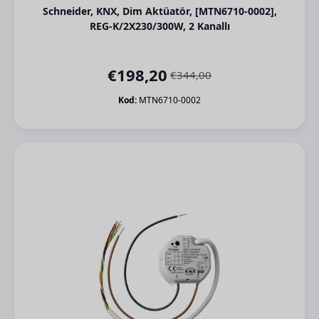
Schneider, KNX, Dim Aktüatör, [MTN6710-0002],
REG-K/2X230/300W, 2 Kanallı
€
198,20
€
344,00
Orijinal
Şu
fiyat:
andaki
Kod:
MTN6710-0002
€344,00.
fiyat:
€198,20.