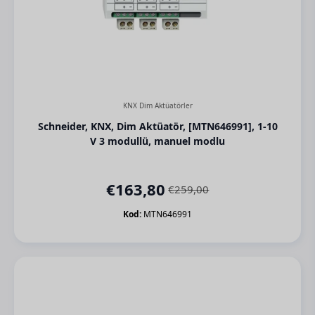
KNX Dim Aktüatörler
Schneider, KNX, Dim Aktüatör, [MTN646991], 1-10
V 3 modullü, manuel modlu
€
163,80
€
259,00
Orijinal
Şu
fiyat:
andaki
Kod:
MTN646991
€259,00.
fiyat:
€163,80.