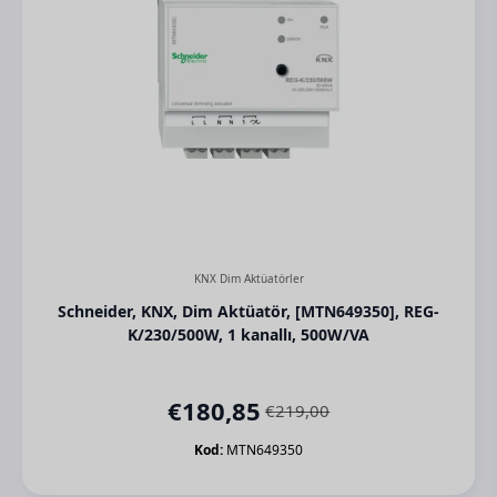
KNX Dim Aktüatörler
Schneider, KNX, Dim Aktüatör, [MTN649350], REG-
K/230/500W, 1 kanallı, 500W/VA
€
180,85
€
219,00
Orijinal
Şu
fiyat:
andaki
Kod:
MTN649350
€219,00.
fiyat: