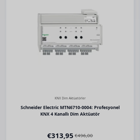
KNX Dim Aktüatörler
Schneider Electric MTN6710-0004: Profesyonel
KNX 4 Kanallı Dim Aktüatör
€
313,95
€
496,00
Orijinal
Şu