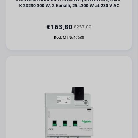
K 2X230 300 W, 2 Kanallı, 25…300 W at 230 V AC
€
163,80
€
257,00
Orijinal
Şu
fiyat:
andaki
Kod:
MTN646630
€257,00.
fiyat:
€163,80.