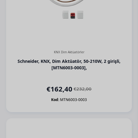
KNX Dim Aktüatörler
Schneider, KNX, Dim Aktüatör, 50-210W, 2 girişli,
[MTN6003-0003],
€
162,40
€
232,00
Orijinal
Şu
fiyat:
andaki
Kod:
MTN6003-0003
€232,00.
fiyat:
€162,40.