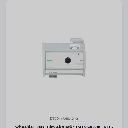
KNX Dim Aktüatörler
Schneider, KNX, Dim Aktüatör, [MTN646630], REG-