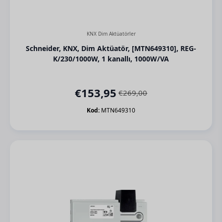
KNX Dim Aktüatörler
Schneider, KNX, Dim Aktüatör, [MTN649310], REG-
K/230/1000W, 1 kanallı, 1000W/VA
€
153,95
€
269,00
Orijinal
Şu
fiyat:
andaki
Kod:
MTN649310
€269,00.
fiyat:
€153,95.