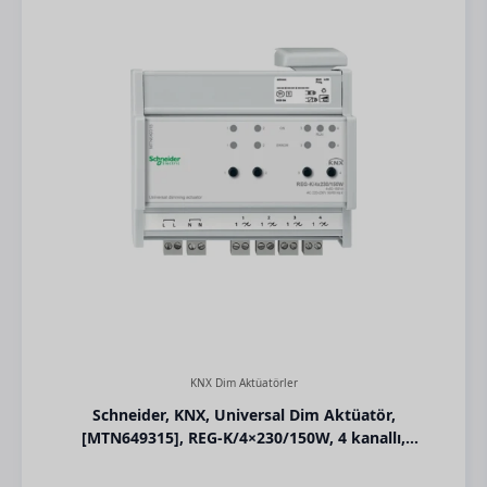
KNX Dim Aktüatörler
Schneider, KNX, Universal Dim Aktüatör,
[MTN649315], REG-K/4×230/150W, 4 kanallı,
150W/VA