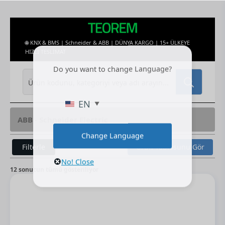
🌐 KNX & BMS | Schneider & ABB | DÜNYA KARGO | 15+ ÜLKEYE
HIZLI TESLİMAT
Do you want to change Language?
Search
for:
EN
ABB - Schneider Electric
Change Language
Filterle
Ürün Tablosunu Gör
No! Close
12 sonucun tümü gösteriliyor