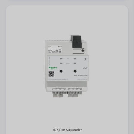
€180,85.
KNX Dim Aktüatörler