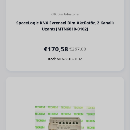
KNX Dim Aktüatörler
SpaceLogic KNX Evrensel Dim Aktüatör, 2 Kanallı
Uzantı [MTN6810-0102]
€
170,58
€
267,00
Orijinal
Şu
fiyat:
andaki
Kod:
MTN6810-0102
€267,00.
fiyat:
€170,58.