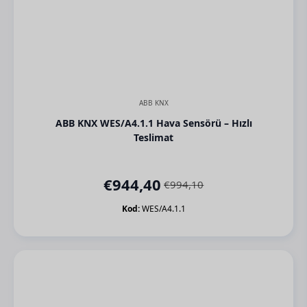
ABB KNX
ABB KNX WES/A4.1.1 Hava Sensörü – Hızlı
Teslimat
€
944,40
€
994,10
Orijinal
Şu
fiyat:
andaki
Kod:
WES/A4.1.1
€994,10.
fiyat:
€944,40.