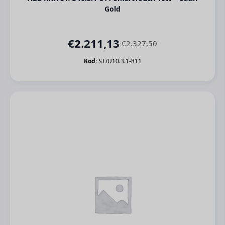
Gold
€
2.211,13
€
2.327,50
Orijinal
Şu
fiyat:
andaki
Kod:
ST/U10.3.1-811
€2.327,50.
fiyat:
€2.211,13.