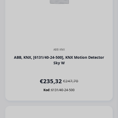
ABB KNX
ABB, KNX, [6131/40-24-500], KNX Motion Detector
Sky W
€
235,32
€
247,70
Orijinal
Şu
fiyat:
andaki
Kod:
6131/40-24-500
€247,70.
fiyat:
€235,32.