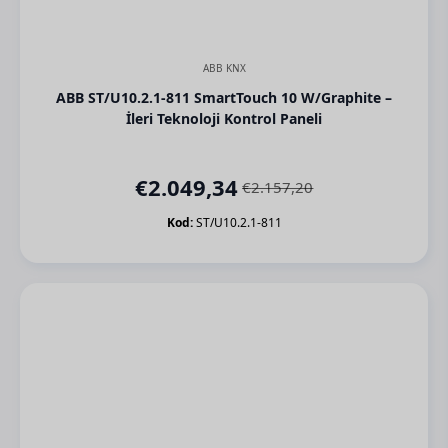
ABB KNX
ABB ST/U10.2.1-811 SmartTouch 10 W/Graphite –
İleri Teknoloji Kontrol Paneli
€
2.049,34
€
2.157,20
Orijinal
Şu
fiyat:
andaki
Kod:
ST/U10.2.1-811
€2.157,20.
fiyat:
€2.049,34.