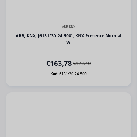
ABB KNX
ABB, KNX, [6131/30-24-500], KNX Presence Normal
W
€
163,78
€
172,40
Orijinal
Şu
fiyat:
andaki
Kod:
6131/30-24-500
€172,40.
fiyat:
€163,78.