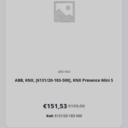
ABB KNX
ABB, KNX, [6131/20-183-500], KNX Presence Mini S
€
151,53
€
159,50
Orijinal
Şu
fiyat:
andaki
Kod:
6131/20-183-500
€159,50.
fiyat: