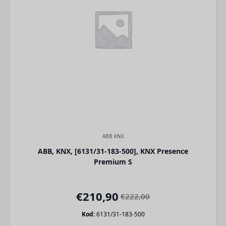
ABB KNX
ABB, KNX, [6131/31-183-500], KNX Presence
Premium S
€
210,90
€
222,00
Orijinal
Şu
fiyat:
andaki
Kod:
6131/31-183-500