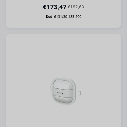
€
173,47
€
182,60
Orijinal
Şu
fiyat:
andaki
Kod:
6131/30-183-500
€182,60.
fiyat:
€173,47.