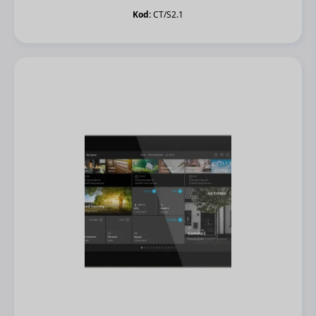
fiyat:
andaki
Kod:
CT/S2.1
€971,30.
fiyat:
€922,74.