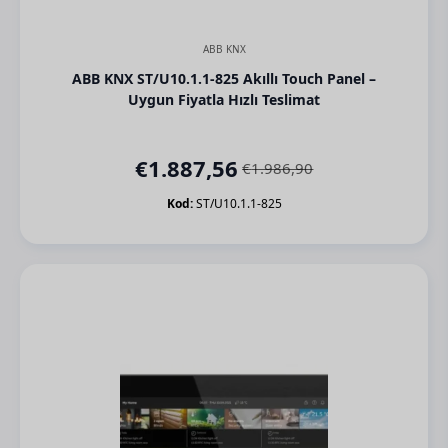
ABB KNX
ABB KNX ST/U10.1.1-825 Akıllı Touch Panel –
Uygun Fiyatla Hızlı Teslimat
€
1.887,56
€
1.986,90
Orijinal
Şu
fiyat:
andaki
Kod:
ST/U10.1.1-825
€1.986,90.
fiyat:
€1.887,56.