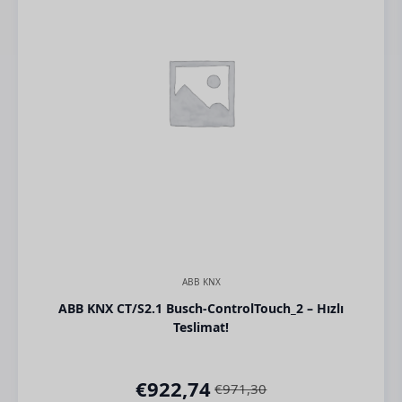
ABB KNX
ABB KNX CT/S2.1 Busch-ControlTouch_2 – Hızlı
Teslimat!
€
922,74
€
971,30
Orijinal
Şu