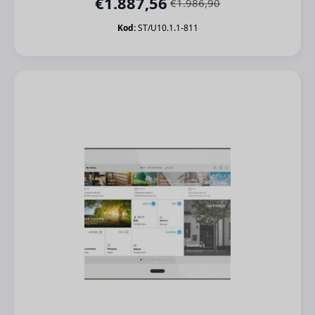
€
1.887,56
€
1.986,90
Orijinal
Şu
fiyat:
andaki
Kod:
ST/U10.1.1-811
€1.986,90.
fiyat:
€1.887,56.