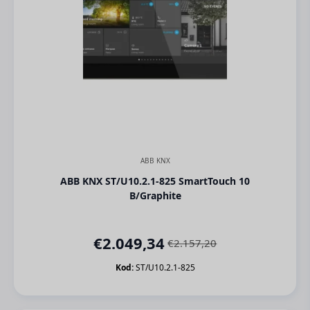
ABB KNX
ABB KNX ST/U10.2.1-825 SmartTouch 10
B/Graphite
€
2.049,34
€
2.157,20
Orijinal
Şu
fiyat:
andaki
Kod:
ST/U10.2.1-825
€2.157,20.
fiyat:
€2.049,34.