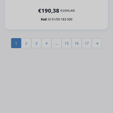
€
190,38
€
200,40
Orijinal
Şu
fiyat:
andaki
Kod:
6131/50-183-500
€200,40.
fiyat:
€190,38.
1
2
3
4
…
15
16
17
→