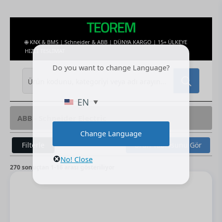
🌐 KNX & BMS | Schneider & ABB | DÜNYA KARGO | 15+ ÜLKEYE
HIZLI TESLİMAT
Do you want to change Language?
Search
for:
EN
ABB - Schneider Electric
Change Language
Filterle
Ürün Tablosunu Gör
No! Close
270 sonuçtan 1-16 arası gösteriliyor