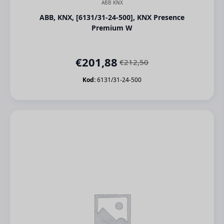
ABB KNX
ABB, KNX, [6131/31-24-500], KNX Presence
Premium W
€
201,88
€
212,50
Orijinal
Şu
fiyat:
andaki
Kod:
6131/31-24-500
€212,50.
fiyat:
€201,88.