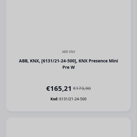
ABB KNX
ABB, KNX, [6131/21-24-500], KNX Presence Mini
Pre W
€
165,21
€
173,90
Orijinal
Şu
fiyat:
andaki
Kod:
6131/21-24-500
€173,90.
fiyat:
€165,21.