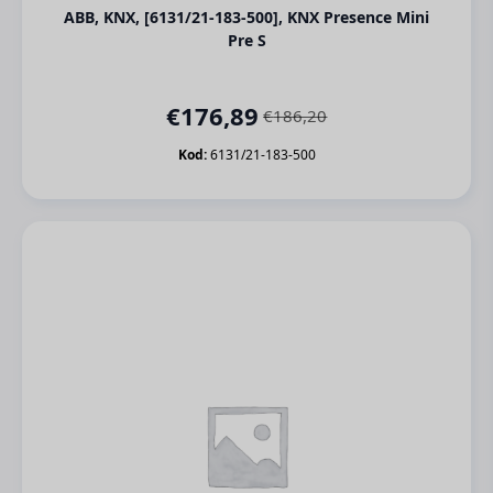
ABB, KNX, [6131/21-183-500], KNX Presence Mini
Pre S
€
176,89
€
186,20
Orijinal
Şu
fiyat:
andaki
Kod:
6131/21-183-500
€186,20.
fiyat:
€176,89.