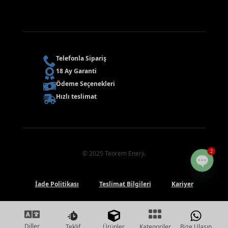
Telefonla Sipariş
18 Ay Garanti
Ödeme Seçenekleri
Hızlı teslimat
2
© 2025 Teorem Enerji.
Open
chaty
İade Politikası
Teslimat Bilgileri
Kariyer
Home
Gizlilik Politikası
Kullanim Kosullari
Teklif
Ürünler
Bize Ulaşın