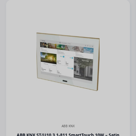
ABB KNX
ABB KNX ST/U10.3.1-811 SmartTouch 10W – Satin