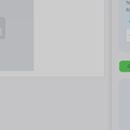
To
An
A
K
W
H
S
-
Hı
T
a