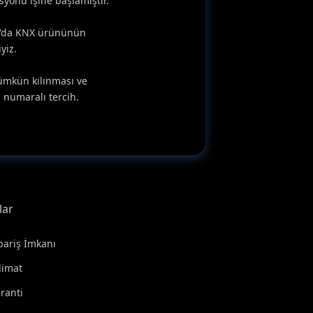
syonu işine başlamıştır.
ka'da KNX ürününün
yiz.
mümkün kılınması ve
 numaralı tercih.
lar
pariş İmkanı
slimat
ranti