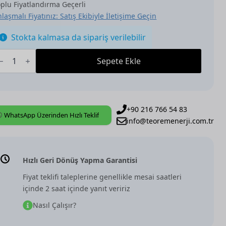
plu Fiyatlandırma Geçerli
laşmalı Fiyatınız: Satış Ekibiyle İletişime Geçin
Stokta kalmasa da sipariş verilebilir
BB
NX
Sepete Ekle
ES/A4.1.1
ava
ensörü
zlı
eslimat
+90 216 766 54 83
WhatsApp Üzerinden Hızlı Teklif
det
info@teoremenerji.com.tr
Hızlı Geri Dönüş Yapma Garantisi
Fiyat teklifi taleplerine genellikle mesai saatleri
içinde 2 saat içinde yanıt veririz
Nasıl Çalışır?