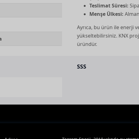
Teslimat Süresi:
Sipa
Menşe Ülkesi:
Almany
Ayrıca, bu ürün ile enerji ve
yükseltebilirsiniz. KNX pr
a
üründür.
SSS