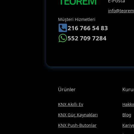
E-Posta
info@teoreme
Müşteri Hizmetleri
216 766 54 83
552 709 7284
Ürünler
Kuru
KNX Akıllı Ev
Hakkı
KNX Güç Kaynakları
Blog
KNX Push-Butonlar
Kariy