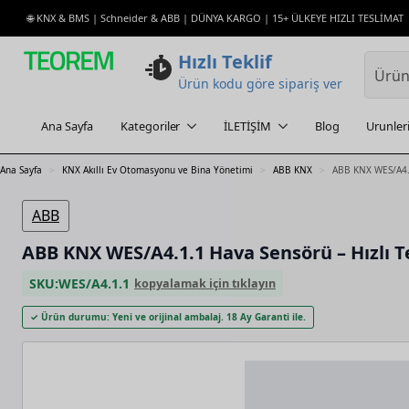
🌐 KNX & BMS | Schneider & ABB | DÜNYA KARGO | 15+ ÜLKEYE HIZLI TESLİMAT
Hızlı Teklif
Ürün kodu göre sipariş ver
Ana Sayfa
Kategoriler
İLETİŞİM
Blog
Urunler
Ana Sayfa
KNX Akıllı Ev Otomasyonu ve Bina Yönetimi
ABB KNX
ABB KNX WES/A4.1
ABB
ABB KNX WES/A4.1.1 Hava Sensörü – Hızlı T
SKU:
WES/A4.1.1
kopyalamak için tıklayın
✓ Ürün durumu: Yeni ve orijinal ambalaj. 18 Ay Garanti ile.