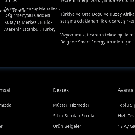
Adres
Teorem Enerji, 2010 yılında ev otoma
Adres: İçerenköy Mahallesi,
nerji.com.tr
Türkiye ve Orta Doğu ve Kuzey Afri
Değirmenyolu Caddesi,
satışına odaklanan ilk e-ticaret şirketi
Kutay İş Merkezi, B Blok
Ataşehir, İstanbul, Turkey
Vizyonumuz, ticaretin teknoloji ile 
Bölgede Smart Energy ürünleri için 1
msal
Destek
Avantaj
mızda
Müşteri Hizmetleri
Toplu Si
Sıkça Sorulan Sorular
Hızlı Te
er
Ürün Belgeleri
18 Ay Ga