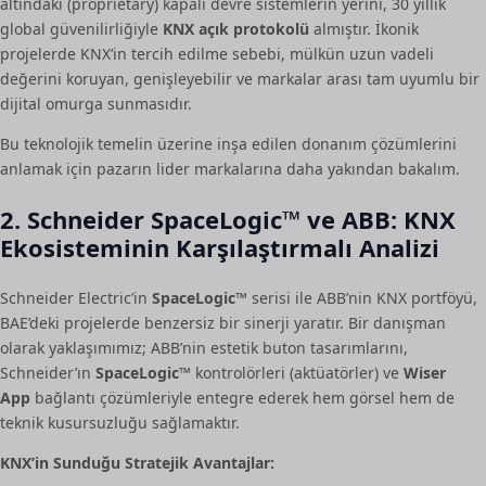
altındaki (proprietary) kapalı devre sistemlerin yerini, 30 yıllık
global güvenilirliğiyle
KNX açık protokolü
almıştır. İkonik
projelerde KNX’in tercih edilme sebebi, mülkün uzun vadeli
değerini koruyan, genişleyebilir ve markalar arası tam uyumlu bir
dijital omurga sunmasıdır.
Bu teknolojik temelin üzerine inşa edilen donanım çözümlerini
anlamak için pazarın lider markalarına daha yakından bakalım.
2. Schneider SpaceLogic™ ve ABB: KNX
Ekosisteminin Karşılaştırmalı Analizi
Schneider Electric’in
SpaceLogic™
serisi ile ABB’nin KNX portföyü,
BAE’deki projelerde benzersiz bir sinerji yaratır. Bir danışman
olarak yaklaşımımız; ABB’nin estetik buton tasarımlarını,
Schneider’ın
SpaceLogic™
kontrolörleri (aktüatörler) ve
Wiser
App
bağlantı çözümleriyle entegre ederek hem görsel hem de
teknik kusursuzluğu sağlamaktır.
KNX’in Sunduğu Stratejik Avantajlar: