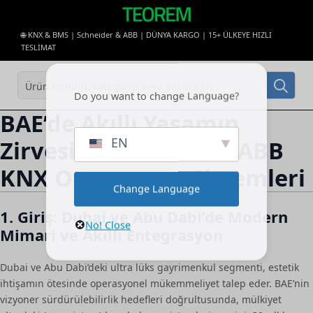
🌐 KNX & BMS | Schneider & ABB | DÜNYA KARGO | 15+ ÜLKEYE HIZLI
TESLİMAT
Sea
Do you want to change Language?
for:
BAE’de Akıllı Yaşamın
EN
Zirvesi: Schneider ve ABB
KNX Otomasyon Sistemleri
Change Language
1. Giriş: Dubai ve Abu Dabi’de Modern
No! Close
Mimari ve Akıllı Entegrasyon
Dubai ve Abu Dabi’deki ultra lüks gayrimenkul segmenti, estetik
ihtişamın ötesinde operasyonel mükemmeliyet talep eder. BAE’nin
vizyoner sürdürülebilirlik hedefleri doğrultusunda, mülkiyet