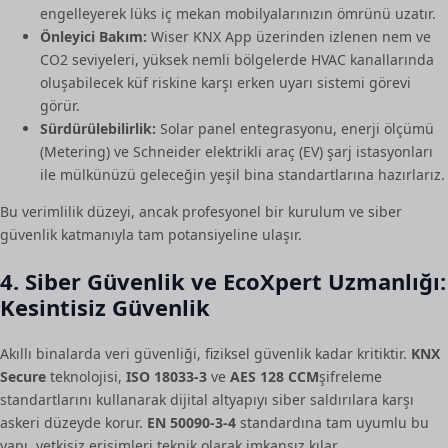
engelleyerek lüks iç mekan mobilyalarınızın ömrünü uzatır.
Önleyici Bakım:
Wiser KNX App üzerinden izlenen nem ve
CO2 seviyeleri, yüksek nemli bölgelerde HVAC kanallarında
oluşabilecek küf riskine karşı erken uyarı sistemi görevi
görür.
Sürdürülebilirlik:
Solar panel entegrasyonu, enerji ölçümü
(Metering) ve Schneider elektrikli araç (EV) şarj istasyonları
ile mülkünüzü geleceğin yeşil bina standartlarına hazırlarız.
Bu verimlilik düzeyi, ancak profesyonel bir kurulum ve siber
güvenlik katmanıyla tam potansiyeline ulaşır.
4. Siber Güvenlik ve EcoXpert Uzmanlığı:
Kesintisiz Güvenlik
Akıllı binalarda veri güvenliği, fiziksel güvenlik kadar kritiktir.
KNX
Secure
teknolojisi,
ISO 18033-3
ve
AES 128 CCM
şifreleme
standartlarını kullanarak dijital altyapıyı siber saldırılara karşı
askeri düzeyde korur.
EN 50090-3-4
standardına tam uyumlu bu
yapı, yetkisiz erişimleri teknik olarak imkansız kılar.