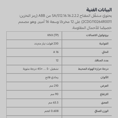
البيانات الفنية
يحتوي مشغِّل المفتاح SA/S12.16.16.2.2.2 من ABB (رمز التخزين:
2CDG110264R0011) على 12 مخرجًا وسعة 16 أمبير. وهو مصمم
خصيصًا للأحمال المقاومة.
بروتوكول الاتصالات
KNX (TP)
الفولتية
230 فولت تيار متردد
الحالي
16 A
عدد المنافذ
12
درجة حرارة الهواء المحيط
تشغيل -5 ... +45 درجة مئوية
الألوان
رمادي فاتح
العرض
210 مم
الارتفاع
90 مم
العمق
63.5 مم
الوزن الصافي
0.608 كجم