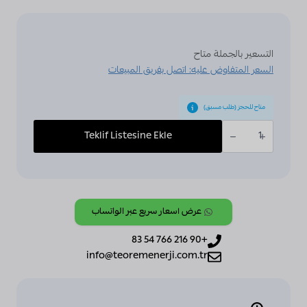
التسعير بالجملة متاح
السعر المتفاوض عليه: اتصل بفريق المبيعات
متاح للحجز (طلب مسبق)
كمية
ABB,
Teklif Listesine Ekle
KNX,
[SA/S12.16.2.2],
Switch
Actuator,
12-
fold,
16
A,
عرض أسعار سريع عبر الواتساب
MDRC
+90 216 766 54 83
info@teoremenerji.com.tr