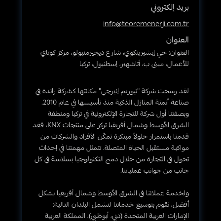
بريد إلكتروني
info@teoremenerji.com.tr
العنوان
العنوان: حي إيشيرينكوي، شارع ديجيرمنيولو، مركز كوتاي
للأعمال، مبنى ب، أتاشهير، إسطنبول، تركيا
لقد رسخت شركة "تيوريم إنيرجي" مكانتها كشركة رائدة في
صناعة أتمتة المنازل الذكية منذ تأسيسها في عام 2010.
وبصفتنا أول شركة للتجارة الإلكترونية في تركيا ومنطقة
الشرق الأوسط وشمال أفريقيا تركز على منتجات KNX، فقد
قدمنا باستمرار حلولاً مبتكرة تمكّن الأفراد والشركات من
مواكبة مستقبل الحياة المتصلة. تتمثل مهمتنا في إحداث
تحول في التجارة من خلال دمج التكنولوجيا بسلاسة في كل
جانب من جوانب عملياتنا.
ولخدمة عملائنا في الشرق الأوسط وشمال أفريقيا بشكل
أفضل، نقوم بتوسيع خدماتنا لتشمل البلدان التالية:
الإمارات العربية المتحدة (دبي، أبوظبي)، المملكة العربية