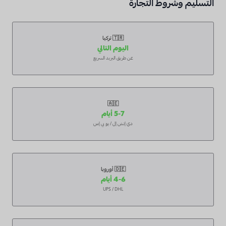
التسليم وشروط التجارة
🇹🇷 تركيا
اليوم التالي
عن طريق البريد السريع
🇦🇪
5-7 أيام
دي إتش إل / يو بي إس
🇩🇪 أوروبا
4-6 أيام
UPS / DHL