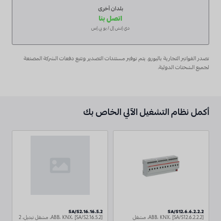
بلدان أخرى
اتصل بنا
دي إتش إل / يو بي إس
تصدر الفواتير التجارية باليورو. يتم توفير مستندات التصدير وتتبع دفعات الشركة المصنعة
لجميع الشحنات الدولية.
أكمل نظام التشغيل الآلي الخاص بك
SA/S2.16.16.5.2
SA/S12.6.6.2.2.2
ABB، KNX، [SA/S12.6.2.2.2]، مشغل
ABB، KNX، [SA/S2.16.5.2]، مشغل تبديل، 2