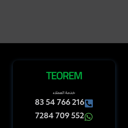
Switch
Actuator,
12-
fold,
16
A,
MDRC
خدمة العملاء
216 766 54 83
552 709 7284