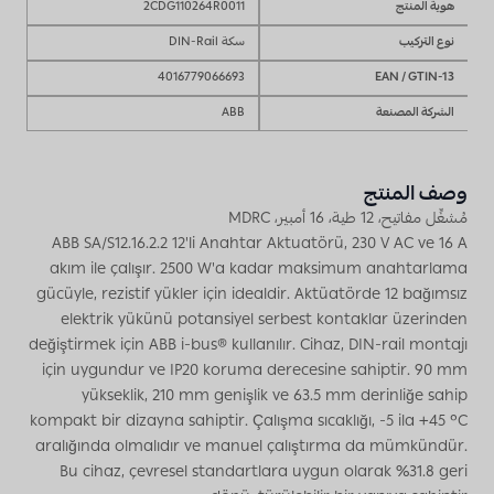
هوية المنتج
2CDG110264R0011
نوع التركيب
سكة DIN-Rail
4016779066693
EAN / GTIN-13
الشركة المصنعة
ABB
وصف المنتج
مُشغِّل مفاتيح، 12 طية، 16 أمبير، MDRC
ABB SA/S12.16.2.2 12'li Anahtar Aktuatörü, 230 V AC ve 16 A
akım ile çalışır. 2500 W'a kadar maksimum anahtarlama
gücüyle, rezistif yükler için idealdir. Aktüatörde 12 bağımsız
elektrik yükünü potansiyel serbest kontaklar üzerinden
değiştirmek için ABB i-bus® kullanılır. Cihaz, DIN-rail montajı
için uygundur ve IP20 koruma derecesine sahiptir. 90 mm
yükseklik, 210 mm genişlik ve 63.5 mm derinliğe sahip
kompakt bir dizayna sahiptir. Çalışma sıcaklığı, -5 ila +45 °C
aralığında olmalıdır ve manuel çalıştırma da mümkündür.
Bu cihaz, çevresel standartlara uygun olarak %31.8 geri