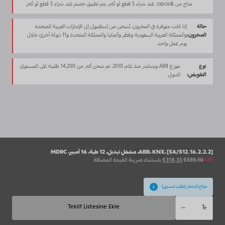
الأصلي
الحالي
متاح من &apos؛. عند شراء 5 قطع أو أكثر، يتم تطبيق خصم عند شراء 5 قطع أو أكثر.
كان:
هو:
€318,35.
€335,10.
حالة
إذا كانت متوفرة في المخزون. تُشحن من إسطنبول إلى الإمارات العربية المتحدة
المخزون:
والمملكة العربية السعودية وقطر وألمانيا والمملكة المتحدة و11 دولة أخرى خلال
يوم عمل واحد.
نوع
موزع ABB وشنايدر منذ عام 2010. تم شحن أكثر من 14,200 طلبية على المستوى
التفويض:
الدولي.
ABB، KNX، [SA/S12.16.2.2.2]، مشغل تبديل، 12 طية، 16 أمبير، MDRC
السعر
السعر
ABB
335,10
€
318,35
€
باستثناء ضريبة القيمة المضافة
الأصلي
الحالي
كان:
هو:
€318,35.
€335,10.
متاح للحجز (طلب مسبق)
كمية
ABB,
Teklif Listesine Ekle
KNX,
[SA/S12.16.2.2],