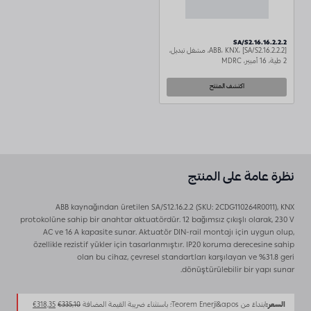
SA/S2.16.16.2.2.2
ABB، KNX، [SA/S2.16.2.2.2]، مشغل تبديل،
2 طية، 16 أمبير، MDRC
اكتشف المنتج
نظرة عامة على المنتج
ABB kaynağından üretilen SA/S12.16.2.2 (SKU: 2CDG110264R0011), KNX
protokolüne sahip bir anahtar aktuatördür. 12 bağımsız çıkışlı olarak, 230 V
AC ve 16 A kapasite sunar. Aktuatör DIN-rail montajı için uygun olup,
özellikle rezistif yükler için tasarlanmıştır. IP20 koruma derecesine sahip
olan bu cihaz, çevresel standartları karşılayan ve %31.8 geri
dönüştürülebilir bir yapı sunar.
السعر
السعر
السعر:
ابتداءً من Teorem Enerji&apos؛ باستثناء ضريبة القيمة المضافة
335,10
€
318,35
€