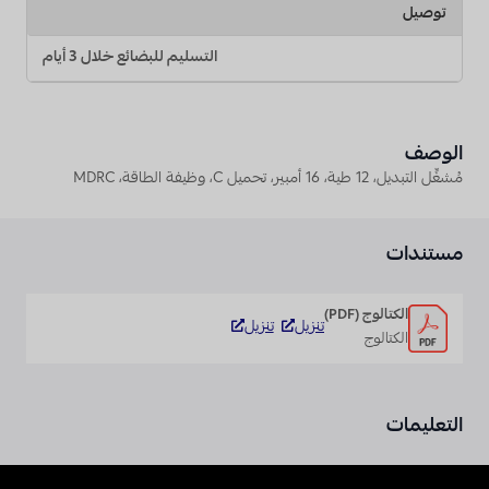
توصيل
التسليم للبضائع خلال 3 أيام
الوصف
مُشغِّل التبديل، 12 طية، 16 أمبير، تحميل C، وظيفة الطاقة، MDRC
مستندات
الكتالوج (PDF)
تنزيل
تنزيل
الكتالوج
التعليمات