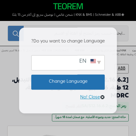
🌐 KNX & BMS | Schneider & ABB | شحن عالمي | توصيل سريع إلى أكثر من 15 بلدًا
بحث
عن:
Do you want to change Language?
بيت
KNX أتمتة المنزل الذكي وإدارة المباني
ABB KNX
ABB، KNX، [SA/S12.16.6.2]، مشغل التبديل، 12 طية، 16 أمبير، تحميل
C، وظيفة الطاقة، MDRC
EN
ABB
ABB، KNX، [SA/S12.16.6.2]، مشغل التبديل،
Change Language
12 طية، 16 أمبير، تحميل C، وظيفة الطاقة،
MDRC
No! Close
رمز المنتج:
SA/S12.16.6.2
انقر للنسخ
حالة المنتج: جديد وعبوته الأصلية. مع ضمان لمدة 18 شهراً.