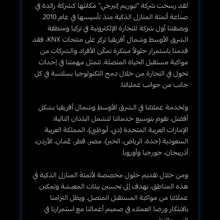
لقد رسخت شركة "تيوريم إنيرجي" مكانتها كشركة رائدة في
صناعة أتمتة المنازل الذكية منذ تأسيسها في عام 2010.
وبصفتنا أول شركة للتجارة الإلكترونية في تركيا ومنطقة
الشرق الأوسط وشمال أفريقيا تركز على منتجات KNX، فقد
قدمنا باستمرار حلولاً مبتكرة تمكّن الأفراد والشركات من
مواكبة مستقبل الحياة المتصلة. تتمثل مهمتنا في إحداث
تحول في التجارة من خلال دمج التكنولوجيا بسلاسة في كل
جانب من جوانب عملياتنا.
ولخدمة عملائنا في الشرق الأوسط وشمال أفريقيا بشكل
أفضل، نقوم بتوسيع خدماتنا لتشمل البلدان التالية:
الإمارات العربية المتحدة (دبي، أبوظبي)، المملكة العربية
السعودية (جدة، الرياض، الخبر)، مصر، قطر، عُمان، الأردن،
أذربيجان، جورجيا وأوروبا.
ومن خلال تقديم حلول مخصصة لأتمتة المنازل الذكية في
هذه المناطق، نهدف إلى تحسين بيئات المعيشة وتمكين
عملائنا من مواكبة المستقبل المتصل. ويظل التزامنا
بالابتكار ورضا العملاء في صميم أعمالنا مع استمرارنا في