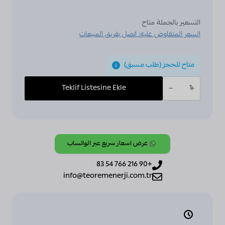
التسعير بالجملة متاح
السعر المتفاوض عليه: اتصل بفريق المبيعات
متاح للحجز (طلب مسبق)
كمية
ABB,
Teklif Listesine Ekle
KNX,
[SA/S12.16.6.2],
Switch
Actuator,
12-
fold,
16
A,
عرض أسعار سريع عبر الواتساب
C-
Load,
Energy
+90 216 766 54 83
Function,
info@teoremenerji.com.tr
MDRC