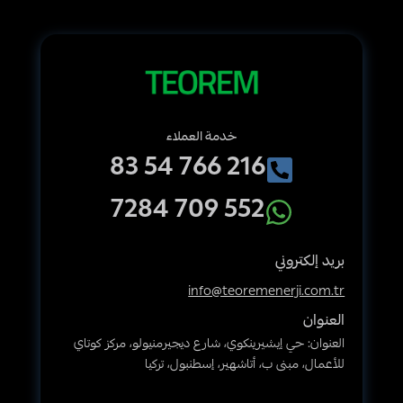
خدمة العملاء
216 766 54 83
552 709 7284
بريد إلكتروني
info@teoremenerji.com.tr
العنوان
العنوان: حي إيشيرينكوي، شارع ديجيرمنيولو، مركز كوتاي
للأعمال، مبنى ب، أتاشهير، إسطنبول، تركيا