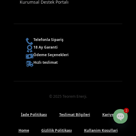
Kurumsal Destek Portalı
Telefonla Sipariş
18 Ay Garanti
Ödeme Seçenekleri
Hızlı teslimat
© 2025 Teorem Enerji.
2
İade Politikası
Teslimat Bilgileri
Kariyer
Open
Home
Gizlilik Politikası
Kullanim Kosullari
chaty