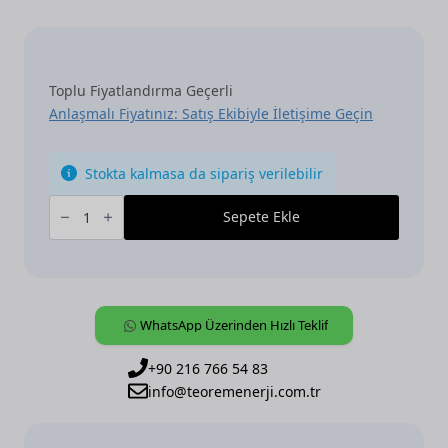
Toplu Fiyatlandırma Geçerli
Anlaşmalı Fiyatınız: Satış Ekibiyle İletişime Geçin
Stokta kalmasa da sipariş verilebilir
ABB,
KNX,
Sepete Ekle
[USB/S1.2],
USB
Interface,
MDRC
adet
WhatsApp Üzerinden Hızlı Teklif
+90 216 766 54 83
info@teoremenerji.com.tr