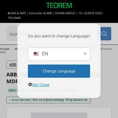
🌐 KNX & BMS | Schneider & ABB | DÜNYA KARGO | 15+ ÜLKEYE HIZLI
TESLİMAT
Sea
Do you want to change Language?
for:
Ana Sayfa
KNX Akıllı Ev Otomasyonu ve Bina Yönetimi
ABB KNX
ABB, KNX, [USB/S1.2], USB Interface,
EN
MDRC
ABB
Change Language
ABB, KNX, [USB/S1.2], USB Interface,
MDRC
No! Close
SKU:
USB/S1.2
kopyalamak için tıklayın
✓ Ürün durumu: Yeni ve orijinal ambalaj. 18 Ay Garanti ile.