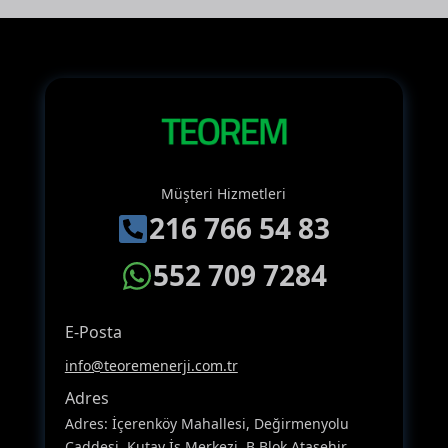
Müşteri Hizmetleri
216 766 54 83
552 709 7284
E-Posta
info@teoremenerji.com.tr
Adres
Adres: İçerenköy Mahallesi, Değirmenyolu
Caddesi, Kutay İş Merkezi, B Blok Ataşehir,