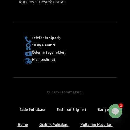
Kurumsal Destek Portalı
Telefonla Sipariş
18 Ay Garanti
Ödeme Seçenekleri
Hızlı teslimat
© 2025 Teorem Enerji.
2
İade Politikası
Teslimat Bilgileri
Kariyer
Open
Home
Gizlilik Politikası
Kullanim Kosullari
chaty