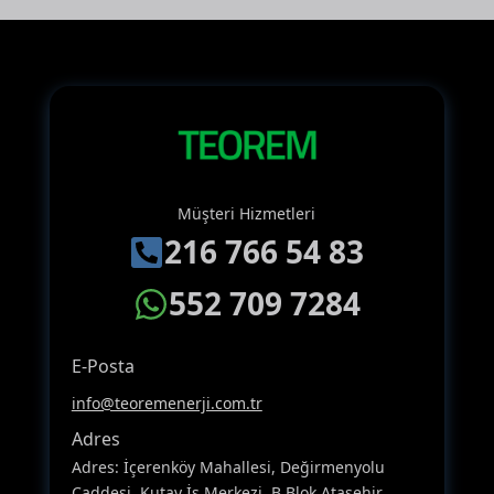
Müşteri Hizmetleri
216 766 54 83
552 709 7284
E-Posta
info@teoremenerji.com.tr
Adres
Adres: İçerenköy Mahallesi, Değirmenyolu
Caddesi, Kutay İş Merkezi, B Blok Ataşehir,