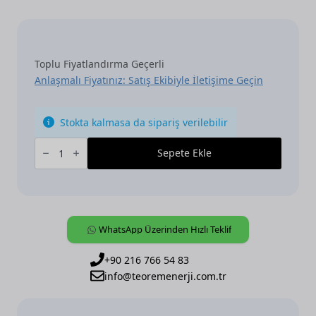
Toplu Fiyatlandırma Geçerli
Anlaşmalı Fiyatınız: Satış Ekibiyle İletişime Geçin
Stokta kalmasa da sipariş verilebilir
ABB,
KNX,
Sepete Ekle
[TD-
C1.1],
Gas
Detector
with
Relay
Contact
WhatsApp Üzerinden Hızlı Teklif
adet
+90 216 766 54 83
info@teoremenerji.com.tr