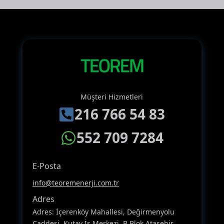
Müşteri Hizmetleri
216 766 54 83
552 709 7284
E-Posta
info@teoremenerji.com.tr
Adres
Adres: İçerenköy Mahallesi, Değirmenyolu
Caddesi, Kutay İş Merkezi, B Blok Ataşehir,