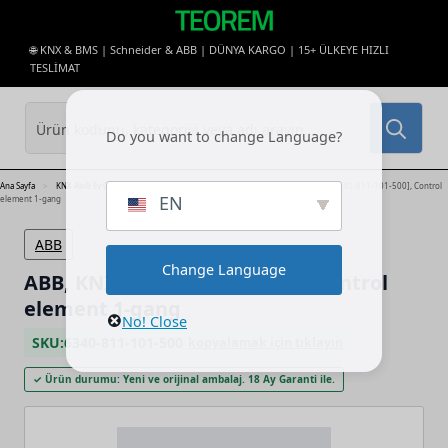
🌐 KNX & BMS | Schneider & ABB | DÜNYA KARGO | 15+ ÜLKEYE HIZLI
TESLİMAT
Sea
Do you want to change Language?
for:
Ana Sayfa
KNX Akıllı Ev Otomasyonu ve Bina Yönetimi
ABB KNX
ABB, KNX, [6340-811-101-500], Control
EN
element 1-gang
ABB
Change Language
ABB, KNX, [6340-811-101-500], Control
element 1-gang
No! Close
SKU:
6340-811-101-500
kopyalamak için tıklayın
✓ Ürün durumu: Yeni ve orijinal ambalaj. 18 Ay Garanti ile.