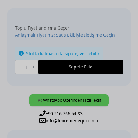
Toplu Fiyatlandırma Geçerli
Anlaşmalı Fiyatınız: Satış Ekibiyle İletişime Geçin
Stokta kalmasa da sipariş verilebilir
ABB,
KNX,
Sepete Ekle
[6340-
811-
101-
500],
Control
element
1-
WhatsApp Üzerinden Hızlı Teklif
gang
adet
+90 216 766 54 83
info@teoremenerji.com.tr