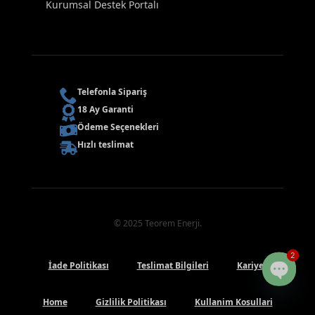
Kurumsal Destek Portalı
Telefonla Sipariş
18 Ay Garanti
Ödeme Seçenekleri
Hızlı teslimat
© 2025 Teorem Enerji.
2
İade Politikası
Teslimat Bilgileri
Kariyer
Open
Home
Gizlilik Politikası
Kullanim Kosullari
chaty