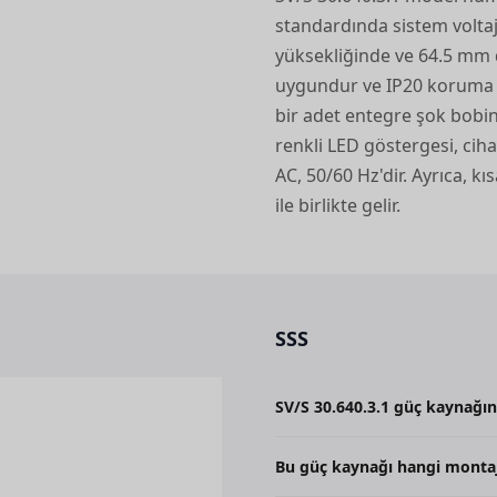
standardında sistem voltaj
yüksekliğinde ve 64.5 mm de
uygundur ve IP20 koruma de
bir adet entegre şok bobini 
renkli LED göstergesi, cihaz
AC, 50/60 Hz'dir. Ayrıca, kı
ile birlikte gelir.
SSS
SV/S 30.640.3.1 güç kaynağın
Çıkış akımı 640 mA'dir.
Bu güç kaynağı hangi monta