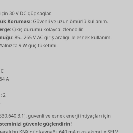
t için 30 V DC güç sağlar.
 Yük Koruması
: Güvenli ve uzun ömürlü kullanım.
terge
: Çıkış durumu kolayca izlenebilir.
uluğu
: 85…265 V AC giriş aralığı ile esnek kullanım.
 Yalnızca 9 W güç tüketimi.
DC
.64 A
ı
: 2
)
.640.3.1], güvenli ve esnek enerji ihtiyaçları için
isteminizi güvenle güçlendirin!
ralı bu KNX güç kaynağı, 640 mA çıkış akımı ile SELV