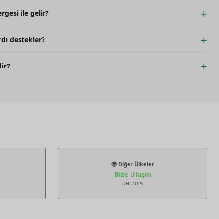
ygundur.
gesi ile gelir?
göstergesi bulunmaktadır.
rdı destekler?
stekler.
ir?
ve derinliği 64.5 mm'dir.
🌍 Diğer Ülkeler
Bize Ulaşın
DHL / UPS