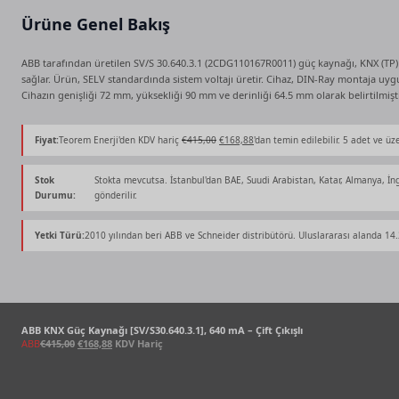
Ürüne Genel Bakış
ABB tarafından üretilen SV/S 30.640.3.1 (2CDG110167R0011) güç kaynağı, KNX (TP)
sağlar. Ürün, SELV standardında sistem voltajı üretir. Cihaz, DIN-Ray montaja uy
Cihazın genişliği 72 mm, yüksekliği 90 mm ve derinliği 64.5 mm olarak belirtilmişti
Orijinal
Şu
Fiyat:
Teorem Enerji'den KDV hariç
€
415,00
€
168,88
'dan temin edilebilir. 5 adet ve ü
fiyat:
andaki
€415,00.
fiyat:
Stok
Stokta mevcutsa. İstanbul'dan BAE, Suudi Arabistan, Katar, Almanya, İng
€168,88.
Durumu:
gönderilir.
Yetki Türü:
2010 yılından beri ABB ve Schneider distribütörü. Uluslararası alanda 14.2
ABB KNX Güç Kaynağı [SV/S30.640.3.1], 640 mA – Çift Çıkışlı
Orijinal
Şu
ABB
€
415,00
€
168,88
KDV Hariç
fiyat:
andaki
€415,00.
fiyat:
€168,88.