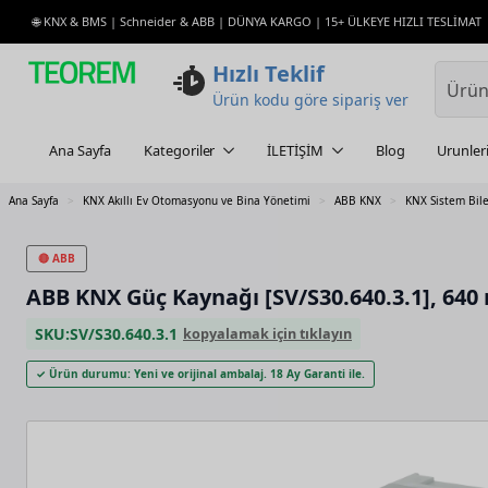
🌐 KNX & BMS | Schneider & ABB | DÜNYA KARGO | 15+ ÜLKEYE HIZLI TESLİMAT
Hızlı Teklif
Ürün kodu göre sipariş ver
Ana Sayfa
Kategoriler
İLETİŞİM
Blog
Urunler
Ana Sayfa
KNX Akıllı Ev Otomasyonu ve Bina Yönetimi
ABB KNX
KNX Sistem Bile
🔴 ABB
ABB KNX Güç Kaynağı [SV/S30.640.3.1], 640 m
SKU:
SV/S30.640.3.1
kopyalamak için tıklayın
✓ Ürün durumu: Yeni ve orijinal ambalaj. 18 Ay Garanti ile.