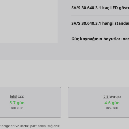
Bu ürün DIN-Rail montaj tipine u
SV/S 30.640.3.1 kaç LED göster
Bu cihazda 1 adet çift renkli LED 
SV/S 30.640.3.1 hangi standa
Bu ürün, KNX (TP) protokolünü de
Güç kaynağının boyutları ned
Genişliği 72 mm, yüksekliği 90 mm 
🇦🇪 GCC
🇩🇪 Avrupa
5-7 gün
4-6 gün
DHL / UPS
UPS / DHL
elgeleri ve üretici parti takibi sağlanır.