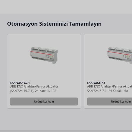
Otomasyon Sisteminizi Tamamlayın
SAH/S24.10.7.1
SAH/S24.6.7.1
ABB KNX Anahtar/Panjur Aktüatör
ABB KNX Anahtar/Panjur Aktüa
[SAH/S24.10.7.1], 24 Kanallı, 10A
SAH/S24.6.7.1, 24 Kanallı, 6A
Ürünü keşfedin
Ürünü keşfedin