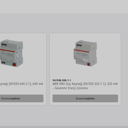
SV/S30.320.1.1
nağı [SV/S30.640.3.1], 640 mA
ABB KNX Güç Kaynağı [SV/S30.320.1.1], 320 mA
– Güvenilir Enerji Çözümü
Ürünü keşfedin
Ürünü keşfedin