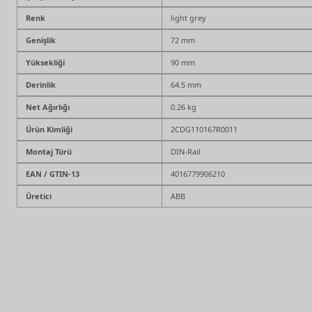
Renk
light grey
Genişlik
72 mm
Yüksekliği
90 mm
Derinlik
64.5 mm
Net Ağırlığı
0.26 kg
Ürün Kimliği
2CDG110167R0011
Montaj Türü
DIN-Rail
EAN / GTIN-13
4016779906210
Üretici
ABB