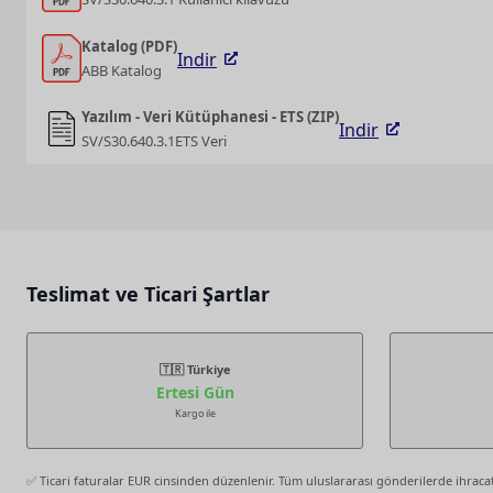
Katalog (PDF)
Indir
ABB Katalog
Yazılım - Veri Kütüphanesi - ETS (ZIP)
Indir
SV/S30.640.3.1ETS Veri
Teslimat ve Ticari Şartlar
🇹🇷 Türkiye
Ertesi Gün
Kargo ile
✅ Ticari faturalar EUR cinsinden düzenlenir. Tüm uluslararası gönderilerde ihracat b