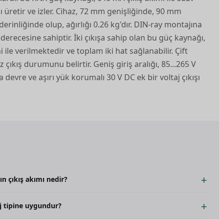
ı üretir ve izler. Cihaz, 72 mm genişliğinde, 90 mm
rinliğinde olup, ağırlığı 0.26 kg'dır. DIN-ray montajına
recesine sahiptir. İki çıkışa sahip olan bu güç kaynağı,
ile verilmektedir ve toplam iki hat sağlanabilir. Çift
 çıkış durumunu belirtir. Geniş giriş aralığı, 85...265 V
sa devre ve aşırı yük korumalı 30 V DC ek bir voltaj çıkışı
ın çıkış akımı nedir?
j tipine uygundur?