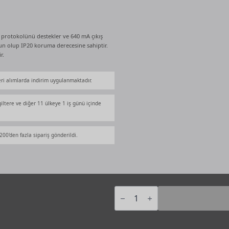
 protokolünü destekler ve 640 mA çıkış
gun olup IP20 koruma derecesine sahiptir.
r.
zeri alımlarda indirim uygulanmaktadır.
iltere ve diğer 11 ülkeye 1 iş günü içinde
00'den fazla sipariş gönderildi.
ABB
KNX
Güç
Kaynağı
[SV/S30.640.3.1],