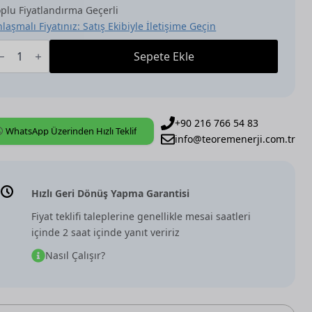
plu Fiyatlandırma Geçerli
laşmalı Fiyatınız: Satış Ekibiyle İletişime Geçin
BB
NX
Sepete Ekle
üç
aynağı
V/S30.640.3.1],
40
A
+90 216 766 54 83
WhatsApp Üzerinden Hızlı Teklif
ft
info@teoremenerji.com.tr
kışlı
det
Hızlı Geri Dönüş Yapma Garantisi
Fiyat teklifi taleplerine genellikle mesai saatleri
içinde 2 saat içinde yanıt veririz
Nasıl Çalışır?