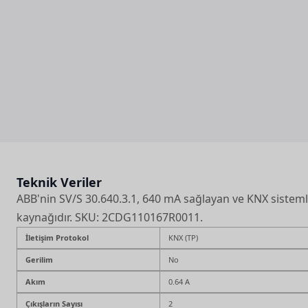
Teknik Veriler
ABB'nin SV/S 30.640.3.1, 640 mA sağlayan ve KNX sistemler
kaynağıdır. SKU: 2CDG110167R0011.
İletişim Protokol
KNX (TP)
Gerilim
No
Akım
0.64 A
Çıkışların Sayısı
2