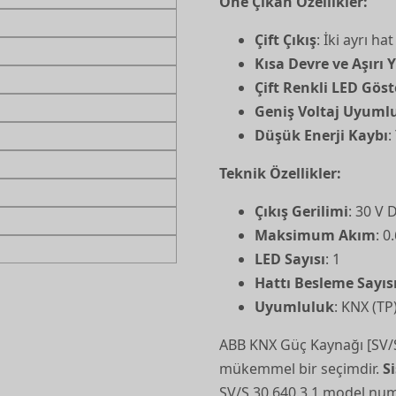
Öne Çıkan Özellikler:
Çift Çıkış
: İki ayrı ha
Kısa Devre ve Aşırı
Çift Renkli LED Gös
Geniş Voltaj Uyuml
Düşük Enerji Kaybı
:
Teknik Özellikler:
Çıkış Gerilimi
: 30 V 
Maksimum Akım
: 0
LED Sayısı
: 1
Hattı Besleme Sayıs
Uyumluluk
: KNX (TP
ABB KNX Güç Kaynağı [SV/S30
mükemmel bir seçimdir.
S
SV/S 30.640.3.1 model numa