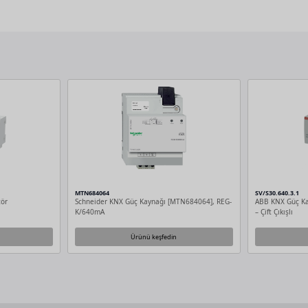
MTN684064
SV/S30.640.3.1
tör
Schneider KNX Güç Kaynağı [MTN684064], REG-
ABB KNX Güç Kay
K/640mA
– Çift Çıkışlı
Ürünü keşfedin