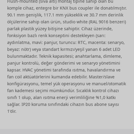
Flush-mounted (sıva altı) montaj tipine sahip olan bu
komple cihaz, entegre bir KNX bus coupler ile donatılmıştır.
90.1 mm genişlik, 117.1 mm yükseklik ve 30.7 mm derinlik
ölçülerine sahip olan ürün, studio white (RAL 9016 benzeri)
parlak plastik yüzey bitişine sahiptir. Cihaz üzerinde,
fonksiyon bazlı renk konseptini destekleyen (sarı:
aydınlatma, mavi: panjur, turuncu: RTC, macenta: senaryo,
beyaz: nötr) veya standart kırmızı/yeşil yanan 6 adet LED
bulunmaktadır. Teknik kapasitesi; anahtarlama, dimleme,
panjur kontrolü, değer gönderimi ve senaryo yönetimini
kapsar. HVAC yönetimi tarafında ısıtma, havalandırma ve
fan coil aktüatörlerini kumanda edebilir. Master/slave
konfigürasyonu, temel yük operasyonu ve manuel/otomatik
fan kademesi seçimi mümkündür. Sıcaklık kontrol cihazı
sınıfı 1 olup, alan ısıtma enerji verimliliğine %1,0 katkı
sağlar. IP20 koruma sınıfındaki cihazın bus abone sayısı
1'dir.