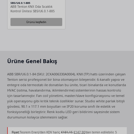
SBS/U6.0.1-885
ABB Tenton KNX Oda Sıcaklık
Kontrol Ünitesi SBS/U6.0.1-885
Ürünü keşfedin
Ürüne Genel Bakış
ABB SBR/U6.0.1-84 (SKU: 2CKA006330A0004), KNX (TP) hattı üzerinden çalışan
Tenton serisi profesyonel bir bina otomasyon bileşenidir. 6-kanallı yapısı ve
entegre oda termostatı ile donatılan bu ünite, ticari binalarda ve konutlarda
HVAC (ısıtma, havalandırma, iklimlendirme) sistemlerinin hassas kontrolü
için tasarlanmıştır. Fan coil yönetimi, master/slave konfigürasyonu ve temel
yük operasyonu gibi kritik teknik özellikler sunar. Studio white parlak bitişli
gövdesi, 90.1 x 117.1 mm boyutları ve IP20 koruma sınıfı ile estetik ve
fonksiyonelliği birleştirir. Renk kodlu LED geri bildirimi sayesinde sistem
durumunun kolayca izlenmesini sağlar.
Orijinal
Şu
Fiyat:
Teorem Enerji'den KDV hariç
€
181,15
€
147,90
'dan temin edilebilir. 5