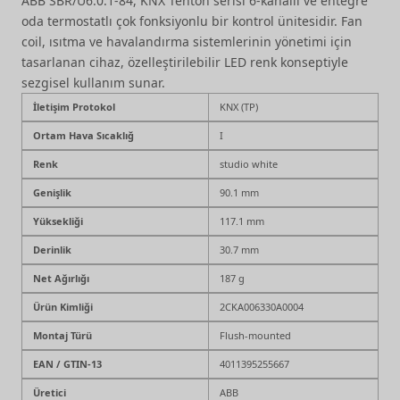
ABB SBR/U6.0.1-84, KNX Tenton serisi 6-kanallı ve entegre
oda termostatlı çok fonksiyonlu bir kontrol ünitesidir. Fan
coil, ısıtma ve havalandırma sistemlerinin yönetimi için
tasarlanan cihaz, özelleştirilebilir LED renk konseptiyle
sezgisel kullanım sunar.
İletişim Protokol
KNX (TP)
Ortam Hava Sıcaklığ
I
Renk
studio white
Genişlik
90.1 mm
Yüksekliği
117.1 mm
Derinlik
30.7 mm
Net Ağırlığı
187 g
Ürün Kimliği
2CKA006330A0004
Montaj Türü
Flush-mounted
EAN / GTIN-13
4011395255667
Üretici
ABB