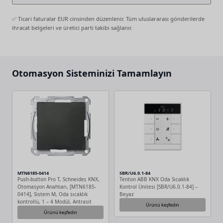
✅ Ticari faturalar EUR cinsinden düzenlenir. Tüm uluslararası gönderilerde
ihracat belgeleri ve üretici parti takibi sağlanır.
Otomasyon Sisteminizi Tamamlayın
MTN6185-0414
SBR/U6.0.1-84
Push-button Pro T, Schneider, KNX,
Tenton ABB KNX Oda Sıcaklık
Otomasyon Anahtarı, [MTN6185-
Kontrol Ünitesi [SBR/U6.0.1-84] –
0414], Sistem M, Oda sıcaklık
Beyaz
kontrollü, 1 – 4 Modül, Antrasit
Ürünü keşfedin
Ürünü keşfedin