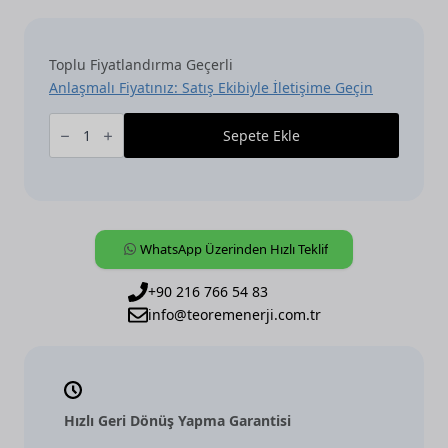
Toplu Fiyatlandırma Geçerli
Anlaşmalı Fiyatınız: Satış Ekibiyle İletişime Geçin
Tenton
ABB
Sepete Ekle
KNX
Oda
Sıcaklık
Kontrol
Ünitesi
[SBR/U6.0.1-
84]
-
WhatsApp Üzerinden Hızlı Teklif
Beyaz
adet
+90 216 766 54 83
info@teoremenerji.com.tr
Hızlı Geri Dönüş Yapma Garantisi