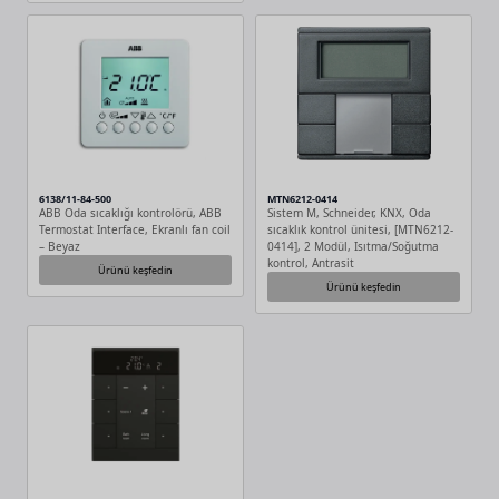
6138/11-84-500
MTN6212-0414
ABB Oda sıcaklığı kontrolörü, ABB
Sistem M, Schneider, KNX, Oda
Termostat Interface, Ekranlı fan coil
sıcaklık kontrol ünitesi, [MTN6212-
– Beyaz
0414], 2 Modül, Isıtma/Soğutma
kontrol, Antrasit
Ürünü keşfedin
Ürünü keşfedin