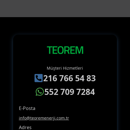
84]
-
Beyaz
adet
Müşteri Hizmetleri
216 766 54 83
552 709 7284
E-Posta
info@teoremenerji.com.tr
Adres