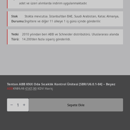
fiyat:
andaki
adet ve üzeri alımlarda indirim uygulanmaktadır.
€181,15.
fiyat:
€147,90.
Stok
Stokta mevcutsa. İstanbul'dan BAE, Suudi Arabistan, Katar, Almanya,
Durumu:
İngiltere ve diğer 11 ülkeye 1 iş günü içinde gönderilir.
Yetki
2010 yılından beri ABB ve Schneider distribütörü. Uluslararası alanda
Türü:
14.200'den fazla sipariş gönderildi.
Tenton ABB KNX Oda Sıcaklık Kontrol Ünitesi [SBR/U6.0.1-84] – Beyaz
Orijinal
Şu
ABB
€
181,15
€
147,90
KDV Hariç
fiyat:
andaki
€181,15.
fiyat:
Tenton
ABB
€147,90.
Sepete Ekle
KNX
Oda
Sıcaklık
Kontrol
Ünitesi
[SBR/U6.0.1-