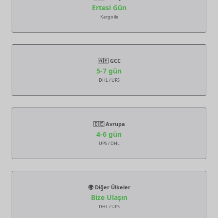
Ertesi Gün
Kargo ile
🇦🇪 GCC
5-7 gün
DHL / UPS
🇩🇪 Avrupa
4-6 gün
UPS / DHL
🌍 Diğer Ülkeler
Bize Ulaşın
DHL / UPS