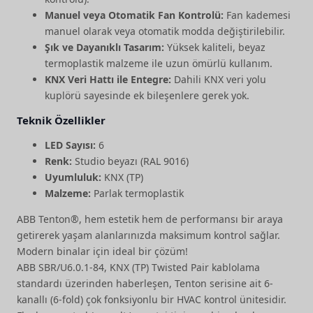
Manuel veya Otomatik Fan Kontrolü:
Fan kademesi
manuel olarak veya otomatik modda değiştirilebilir.
Şık ve Dayanıklı Tasarım:
Yüksek kaliteli, beyaz
termoplastik malzeme ile uzun ömürlü kullanım.
KNX Veri Hattı ile Entegre:
Dahili KNX veri yolu
kuplörü sayesinde ek bileşenlere gerek yok.
Teknik Özellikler
LED Sayısı:
6
Renk:
Studio beyazı (RAL 9016)
Uyumluluk:
KNX (TP)
Malzeme:
Parlak termoplastik
ABB Tenton®, hem estetik hem de performansı bir araya
getirerek yaşam alanlarınızda maksimum kontrol sağlar.
Modern binalar için ideal bir çözüm!
ABB SBR/U6.0.1-84, KNX (TP) Twisted Pair kablolama
standardı üzerinden haberleşen, Tenton serisine ait 6-
kanallı (6-fold) çok fonksiyonlu bir HVAC kontrol ünitesidir.