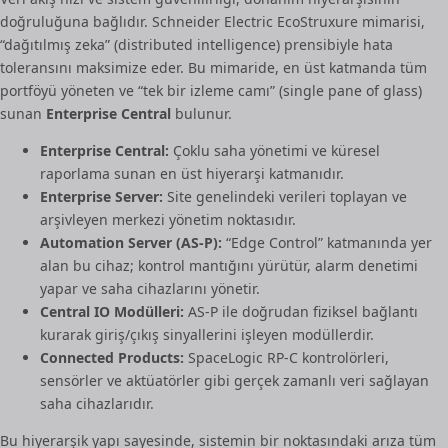
doğruluğuna bağlıdır. Schneider Electric EcoStruxure mimarisi,
“dağıtılmış zeka” (distributed intelligence) prensibiyle hata
toleransını maksimize eder. Bu mimaride, en üst katmanda tüm
portföyü yöneten ve “tek bir izleme camı” (single pane of glass)
sunan
Enterprise Central
bulunur.
Enterprise Central:
Çoklu saha yönetimi ve küresel
raporlama sunan en üst hiyerarşi katmanıdır.
Enterprise Server:
Site genelindeki verileri toplayan ve
arşivleyen merkezi yönetim noktasıdır.
Automation Server (AS-P):
“Edge Control” katmanında yer
alan bu cihaz; kontrol mantığını yürütür, alarm denetimi
yapar ve saha cihazlarını yönetir.
Central IO Modülleri:
AS-P ile doğrudan fiziksel bağlantı
kurarak giriş/çıkış sinyallerini işleyen modüllerdir.
Connected Products:
SpaceLogic RP-C kontrolörleri,
sensörler ve aktüatörler gibi gerçek zamanlı veri sağlayan
saha cihazlarıdır.
Bu hiyerarşik yapı sayesinde, sistemin bir noktasındaki arıza tüm