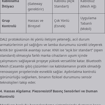
Kablolama
Kablolu (Açık
Kablosuz
(Gateway
İhtiyacı
Standart)
(Mesh Ağ)
gerektirir)
Uygulama
Grup
Hassas ve
Çok Yönlü
Tabanlı
Kontrolü
Bireysel
(Esnek)
(Mobil)
DALI protokolünün iki yönlü iletişim yeteneği, acil durum
armatürlerinin pil sağlığını ve lamba durumunu sürekli izleyerek
kritik bir güvenlik avantajı sunar. KNX ise “açık bir standart” (open
standard) olmasıyla farklı marka cihazların uyum içinde
çalışmasını sağlayarak projeye yüksek versatilite katar. Bluetooth
Mesh (Casambi gibi) çözümleri ise kablolamanın pratik olmadığı
renovasyon projelerinde esneklik sağlar. Aydınlatma kontrolü
görünürlüğü sağlarken, binanın fiziksel durumunu sensör
teknolojileri takip eder.
4. Hassas Algılama: Piezoresistif Basınç Sensörleri ve Duman
Kontrolü