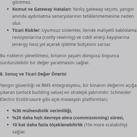
göremez.
Komut ve Gateway Hataları:
Yanlış gateway seçimi, yangın
anında aydınlatma senaryolarının tetiklenmemesine neden
olur.
Ticari Riskler:
Uyumsuz sistemler, ileride maliyetli kablolama
revizyonlarına (costly rewiring) ve ciddi enerji kayıplarına
(energy loss) yol açarak işletme bütçesini sarsar.
Bu risklerin yönetilmesi, binanın yaşam döngüsü boyunca
sürdürülebilir bir değer yaratmasını sağlar.
8. Sonuç ve Ticari Değer Önerisi
Yangın güvenliği ve BMS entegrasyonu, bir binanın değerini açığa
çıkaran (unlock building value) en stratejik yatırımdır. Schneider
Electric EcoStruxure gibi açık inovasyon platformları;
%30 mühendislik verimliliği,
%20 daha hızlı devreye alma (commissioning) süresi,
10 kat daha fazla ölçeklenebilirlik
(10x more scalability)
sağlar.