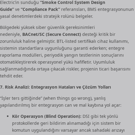
Electric’in sunduğu
“Smoke Control System Design
Guide”
ve
“Compliance Pack”
referansları, BMS entegrasyonunun
yasal denetimlerdeki stratejik rolünü belgeler.
Bölgedeki yüksek siber güvenlik gereksinimleri
nedeniyle,
BACnet/SC (Secure Connect)
desteği kritik bir
zorunluluk haline gelmiştir. BTL-listed sertifikalı cihaz kullanımı,
sistemin standartlara uygunluğunu garanti ederken; entegre
raporlama modülleri, periyodik yangın testlerinin sonuçlarını
otomatikleştirerek operasyonel yükü hafifletir. Uyumluluk
sağlanmadığında ortaya çıkacak riskler, projenin ticari başarısını
tehdit eder.
7. Risk Analizi: Entegrasyon Hataları ve Çözüm Yolları
“İşler ters gittiğinde” (when things go wrong), yanlış
yapılandırılmış bir entegrasyon can ve mal kaybına yol açar:
Kör Operasyon (Blind Operation):
DSI gibi tek yönlü
protokollerde geri bildirim alınamadığı için sistem bir
komutun uygulandığını varsayar ancak sahadaki arızayı