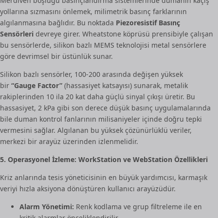
Merdiven boşluğu basınçlandırma sistemlerinde dumanın kaçış
yollarına sızmasını önlemek, milimetrik basınç farklarının
algılanmasına bağlıdır. Bu noktada
Piezoresistif Basınç
Sensörleri
devreye girer. Wheatstone köprüsü prensibiyle çalışan
bu sensörlerde, silikon bazlı MEMS teknolojisi metal sensörlere
göre devrimsel bir üstünlük sunar.
Silikon bazlı sensörler, 100-200 arasında değişen yüksek
bir
“Gauge Factor”
(hassasiyet katsayısı) sunarak, metalik
rakiplerinden 10 ila 20 kat daha güçlü sinyal çıkışı üretir. Bu
hassasiyet, 2 kPa gibi son derece düşük basınç uygulamalarında
bile duman kontrol fanlarının milisaniyeler içinde doğru tepki
vermesini sağlar. Algılanan bu yüksek çözünürlüklü veriler,
merkezi bir arayüz üzerinden izlenmelidir.
5. Operasyonel İzleme: WorkStation ve WebStation Özellikleri
Kriz anlarında tesis yöneticisinin en büyük yardımcısı, karmaşık
veriyi hızla aksiyona dönüştüren kullanıcı arayüzüdür.
Alarm Yönetimi:
Renk kodlama ve grup filtreleme ile en
kritik alarmlar önceliklendirilir.