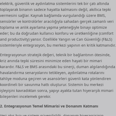
elektrik, güvenlik ve aydınlatma sistemlerini tek bir çatı altında
toplayarak binanın sadece hayatta kalmasını değil, akıllıca tepki
vermesini sağlar. Kaynak bağlamda vurgulandığı üzere BMS,
sensörler ve kontrolörler aracılığıyla sahadan gerçek zamanlı veri
toplama ve anlık ayarlama yapma yeteneğiyle binayı optimize
eder; bu da doğrudan kullanıcı konforu ve üretkenliğine (comfort
and productivity) yansır. Özellikle Yangın ve Can Güvenliği (F&LS)
sistemleriyle entegrasyon, bu merkezi yapının en kritik katmanıdır.
Entegrasyonun stratejik değeri, teknik bir bağlantının ötesinde,
kriz anında tepki süresini minimize eden hayati bir mimari
karardır. F&LS ve BMS arasındaki bu sinerji, duman algılandığında
havalandırma senaryolarını tetikleyen, aydınlatma rotalarını
tahliye moduna geçiren ve asansörleri güvenli kata yönlendiren
koordineli bir savunma hattı oluşturur. Sistemin bu merkezi
işleyişini kavradıktan sonra, yapıyı ayakta tutan hiyerarşik mimari
bileşenleri incelemek gerekir.
2. Entegrasyonun Temel Mimarisi ve Donanım Katmanı
Veri akış hızı ve sistem güvenilirliği, donanım hiyerarşisinin