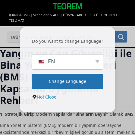
🌐 KNX & BMS | Schneider & ABB | DÜNYA KARGO | 15+ ÜLKEYE HIZLI
TESLİMAT
Sea
Do you want to change Language?
for:
Yangın ve Can Güvenliği ile
EN
Bina Yönetim Sistemleri
(BMS) Entegrasyonu:
Change Language
Kapsamlı Uygulama
Rehberi
No! Close
1. Stratejik Giriş: Modern Yapılarda “Binaların Beyni” Olarak BMS
Bina Yönetim Sistemi (BMS), modern bir yapının operasyonel
ekosisteminde merkezi bir “beyin” işlevi görür. Bu sistem; mekanik,