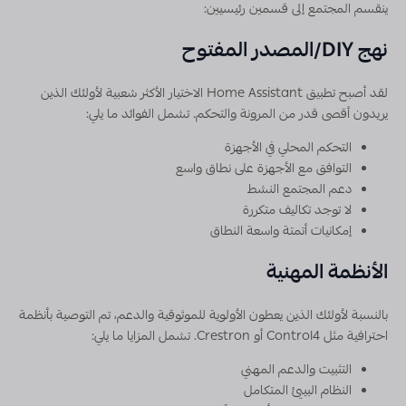
ينقسم المجتمع إلى قسمين رئيسيين:
نهج DIY/المصدر المفتوح
لقد أصبح تطبيق Home Assistant الاختيار الأكثر شعبية لأولئك الذين
يريدون أقصى قدر من المرونة والتحكم. تشمل الفوائد ما يلي:
التحكم المحلي في الأجهزة
التوافق مع الأجهزة على نطاق واسع
دعم المجتمع النشط
لا توجد تكاليف متكررة
إمكانيات أتمتة واسعة النطاق
الأنظمة المهنية
بالنسبة لأولئك الذين يعطون الأولوية للموثوقية والدعم، تم التوصية بأنظمة
احترافية مثل Control4 أو Crestron. تشمل المزايا ما يلي:
التثبيت والدعم المهني
النظام البيئي المتكامل