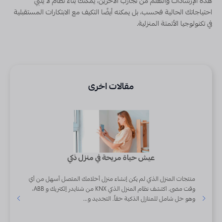
هذه الإرشادات والتعلم من تجارب الآخرين، يمكنك بناء نظام لا يلبي
احتياجاتك الحالية فحسب، بل يمكنه أيضًا التكيف مع الابتكارات المستقبلية
في تكنولوجيا الأتمتة المنزلية.
مقالات اخرى
عيش حياة مريحة في منزل ذكي
اصيل منزلك
منتجات المنزل الذكي لم يكن إنشاء منزل أحلامك المتصل أسهل من أي
عرض - أ
يع وظائف
وقت مضى. اكتشف نظام المنزل الذكي KNX من شنايدر إلكتريك و ABB،
وهو حل شامل للمنازل الذكية حقاً. التجديد و...
500 الطا