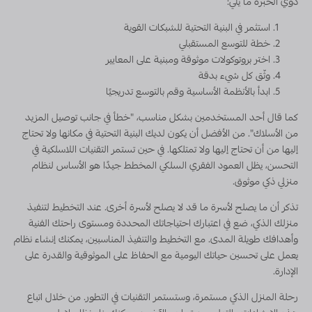
ذوي الخبرة ما يلي:
استثمر في البنية التحتية للشبكات القوية
خطة للتوسع المستقبلي
اختر بروتوكولات موثوقة ومبنية على المعايير
وثّق كل شيء بدقة
ابدأ بالأنظمة الأساسية وقم بالتوسع تدريجيًا
كما قال أحد المستخدمين بشكل مناسب، "خطأ في جانب توصيل المزيد
من الأسلاك". من الأفضل أن يكون لديك البنية التحتية في مكانها ولا تحتاج
إليها من أن تحتاج إليها ولا تمتلكها. في حين تستمر التقنيات اللاسلكية في
التحسن، يظل العمود الفقري السلكي المخطط جيدًا هو الأساس لنظام
منزلي ذكي موثوق.
تذكر أن ما يصلح لأسرة ما قد لا يصلح لأسرة أخرى. عند التخطيط لتنفيذ
منزلك الذكي، ضع في اعتبارك احتياجاتك المحددة ومستوى راحتك الفنية
وأهدافك طويلة المدى. مع التخطيط والتنفيذ المناسبين، يمكنك إنشاء نظام
يعمل على تحسين حياتك اليومية مع الحفاظ على الموثوقية والقدرة على
الإدارة.
رحلة المنزل الذكي مستمرة، وستستمر التقنيات في التطور. من خلال اتباع