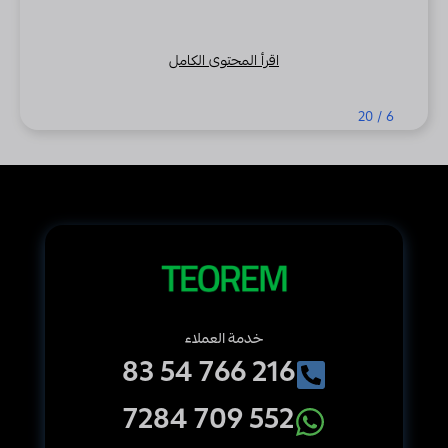
درجة الحرا
توصيات التر
اقرأ المحتوى الكامل
20
/
6
خدمة العملاء
216 766 54 83
552 709 7284