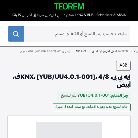
🌐 KNX & BMS | Schneider & ABB | شحن عالمي | توصيل سريع إلى أكثر من 15 بلدًا
بحث
عن:
بيت
KNX أتمتة المنزل الذكي وإدارة المباني
ABB KNX
إيه بي بي، KNX، [YUB/UU4.0.1-001]، 4/8ف، أبيض
ABB
إيه بي بي، KNX، [YUB/UU4.0.1-001]، 4/8ف،
أبيض
رمز المنتج:
YUB/U4.0.1-001
انقر للنسخ
حالة المنتج: جديد وعبوته الأصلية. مع ضمان لمدة 18 شهراً.