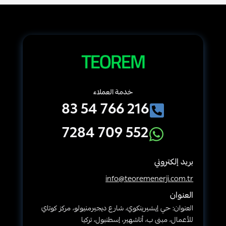
خدمة العملاء
216 766 54 83
552 709 7284
بريد إلكتروني
info@teoremenerji.com.tr
العنوان
العنوان: حي إيشيرينكوي، شارع ديجيرمنيولو، مركز كوتاي
للأعمال، مبنى ب، أتاشهير، إسطنبول، تركيا