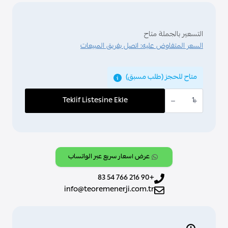
التسعير بالجملة متاح
السعر المتفاوض عليه: اتصل بفريق المبيعات
متاح للحجز (طلب مسبق)
كمية
ABB,
Teklif Listesine Ekle
KNX,
[YUB/U4.0.1-
001],
4/8f,White
عرض أسعار سريع عبر الواتساب
+90 216 766 54 83
info@teoremenerji.com.tr