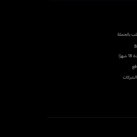
طلب بالجملة
ع
رًا
فع
الشركات