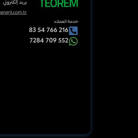
بريد إلكتروني
nerji.com.tr
خدمة العملاء
216 766 54 83
552 709 7284