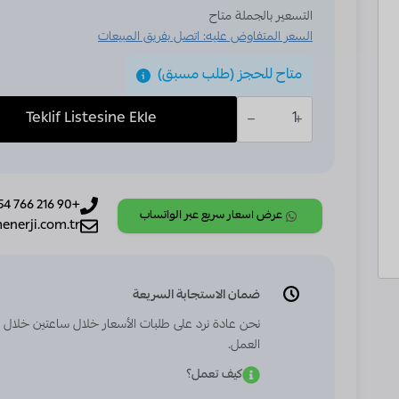
التسعير بالجملة متاح
السعر المتفاوض عليه: اتصل بفريق المبيعات
متاح للحجز (طلب مسبق)
كمية
ABB,
Teklif Listesine Ekle
KNX,
[SA/S12.6.2.2],
Switch
Actuator,
12-
fold,
+90 216 766 54 83
6
عرض أسعار سريع عبر الواتساب
enerji.com.tr
A,
MDRC
ضمان الاستجابة السريعة
نحن عادة نرد على طلبات الأسعار خلال ساعتين خلال
العمل.
كيف تعمل؟