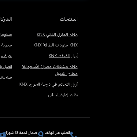
المنتجات
الشركا
KNX المنزل الذكي KNX
معلومات
KNX مزودات الطاقة KNX
مدونة
أزرار الضغط KNX
حياة مه
KNX مشغلات مصراع الأسطوانة/
اتصل بنا
مفتاح التبديل
منتجاتنا
أزرار التحكم في درجة الحرارة KNX
نظام إدارة المباني
الطلب عبر الهاتف
ضمان لمدة 18 شهرًا