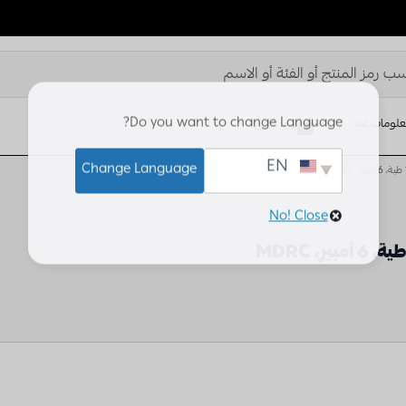
Do you want to change Language?
لومات عنا
AR
TR
EN
EN
Change Language
No! Close