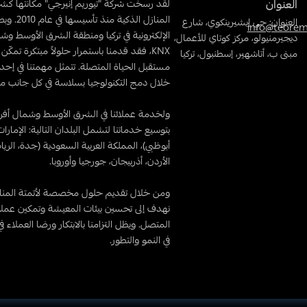
العنوان
لقد رسخت شركة "تيوريم إنيرجي" مكانتها كشرك
المنازل الذ
العنوان: حي إيشيرينكوي، شارع
info@teoreme
الإلكترونية في تركيا ومنطقة الشرق الأوسط وشم
ديجيرمنيولو، مركز كوتاي للأعمال،
KNX، فقد قدمنا باستمرار حلولاً مبتكرة تمكّ
مبنى ب، أتاشهير، إسطنبول، تركيا
مستقبل الحياة المتصلة. تتمثل مهمتنا في إحد
خلال دمج التكنولوجيا بسلاسة في كل جانب من 
ولخدمة عملائنا في الشرق الأوسط وشمال أفر
بتوسيع خدماتنا لتشمل البلدان التالية: الإمارات
أبوظبي)، المملكة العربية السعودية (جدة، الريا
الأردن، أذربيجان، جورجيا وأوروبا.
ومن خلال تقديم حلول مخصصة لأتمتة المنازل
نهدف إلى تحسين بيئات المعيشة وتمكين عملائ
المتصل. ويظل التزامنا بالابتكار ورضا العملاء 
في النمو والتطور.