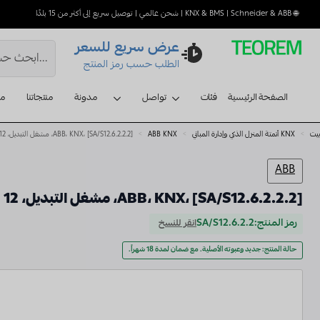
🌐 KNX & BMS | Schneider & ABB | شحن عالمي | توصيل سريع إلى أكثر من 15 بلدًا
عرض سريع للسعر
الطلب حسب رمز المنتج
الصفحة الرئيسية
فئات
تواصل
مدونة
منتجاتنا
مع
بيت
KNX أتمتة المنزل الذكي وإدارة المباني
ABB KNX
ABB، KNX، [SA/S12.6.2.2.2]، مشغل التبديل، 12 طية، 6 أمبير، MDRC
ABB
ABB، KNX، [SA/S12.6.2.2.2]، مشغل التبديل، 12 طية، 6 أمبير، MDRC
رمز المنتج:
SA/S12.6.2.2
انقر للنسخ
حالة المنتج: جديد وعبوته الأصلية. مع ضمان لمدة 18 شهراً.