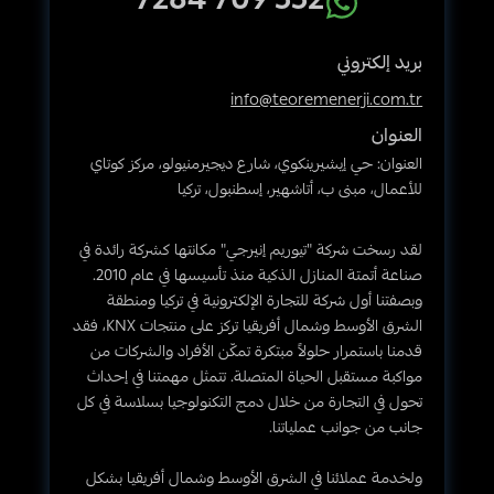
552 709 7284
بريد إلكتروني
info@teoremenerji.com.tr
العنوان
العنوان: حي إيشيرينكوي، شارع ديجيرمنيولو، مركز كوتاي
للأعمال، مبنى ب، أتاشهير، إسطنبول، تركيا
لقد رسخت شركة "تيوريم إنيرجي" مكانتها كشركة رائدة في
صناعة أتمتة المنازل الذكية منذ تأسيسها في عام 2010.
وبصفتنا أول شركة للتجارة الإلكترونية في تركيا ومنطقة
الشرق الأوسط وشمال أفريقيا تركز على منتجات KNX، فقد
قدمنا باستمرار حلولاً مبتكرة تمكّن الأفراد والشركات من
مواكبة مستقبل الحياة المتصلة. تتمثل مهمتنا في إحداث
تحول في التجارة من خلال دمج التكنولوجيا بسلاسة في كل
جانب من جوانب عملياتنا.
ولخدمة عملائنا في الشرق الأوسط وشمال أفريقيا بشكل