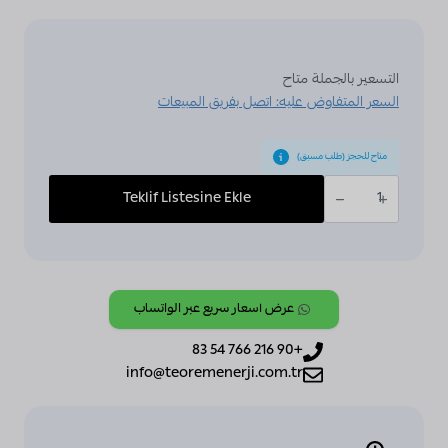
التسعير بالجملة متاح
السعر المتفاوض عليه: اتصل بفريق المبيعات
متاح للحجز (طلب مسبق)
كمية
ABB,
Teklif Listesine Ekle
KNX,
[RT/U12.86.1-
811],
RoomTouch
4"
-
white
glass
عرض أسعار سريع عبر الواتساب
+90 216 766 54 83
info@teoremenerji.com.tr