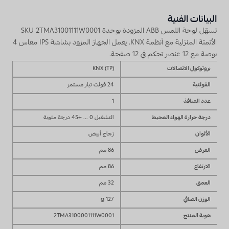
البيانات الفنية
تسهّل لوحة اللمس ABB المزودة بوحدة SKU 2TMA31001111W0001
الأتمتة المنزلية مع أنظمة KNX. يعمل الجهاز المزود بشاشة IPS مقاس 4
بوصة مع 12 عنصر تحكم في 12 صفحة.
بروتوكول الاتصالات
KNX (TP)
الفولتية
24 فولت تيار مستمر
عدد المنافذ
1
درجة حرارة الهواء المحيط
التشغيل 0 ... +45 درجة مئوية
الألوان
زجاج أبيض
العرض
86 مم
الارتفاع
86 مم
العمق
32 مم
الوزن الصافي
127 g
هوية المنتج
2TMA3100001111W0001