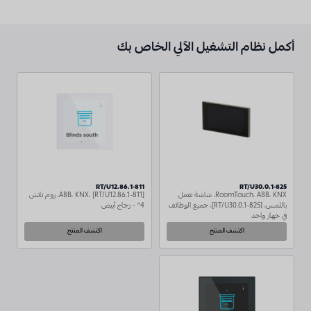
أكمل نظام التشغيل الآلي الخاص بك
RT/U12.86.1-811
RT/U30.0.1-825
RoomTouch، ABB، KNX، شاشة تعمل
ABB، KNX، [RT/U12.86.1-811]، روم تاتش
باللمس، [RT/U30.0.1-825]، جميع الوظائف
4″ - زجاج أبيض
في جهاز واحد
اكتشف المنتج
اكتشف المنتج