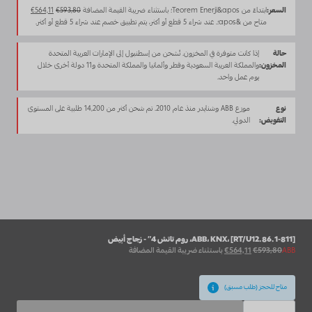
السعر
السعر
السعر:
ابتداءً من Teorem Enerji&apos؛ باستثناء ضريبة القيمة المضافة
593,80
€
564,11
€
الأصلي
الحالي
متاح من &apos؛. عند شراء 5 قطع أو أكثر، يتم تطبيق خصم عند شراء 5 قطع أو أكثر.
كان:
هو:
€564,11.
€593,80.
حالة
إذا كانت متوفرة في المخزون. تُشحن من إسطنبول إلى الإمارات العربية المتحدة
المخزون:
والمملكة العربية السعودية وقطر وألمانيا والمملكة المتحدة و11 دولة أخرى خلال
يوم عمل واحد.
نوع
موزع ABB وشنايدر منذ عام 2010. تم شحن أكثر من 14,200 طلبية على المستوى
التفويض:
الدولي.
ABB، KNX، [RT/U12.86.1-811]، روم تاتش 4″ - زجاج أبيض
السعر
السعر
ABB
593,80
€
564,11
€
باستثناء ضريبة القيمة المضافة
الأصلي
الحالي
كان:
هو:
€564,11.
€593,80.
متاح للحجز (طلب مسبق)
كمية