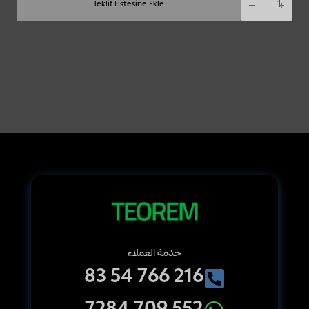
ABB,
Teklif Listesine Ekle
KNX,
[RT/U12.86.1-
811],
RoomTouch
4"
-
white
glass
خدمة العملاء
216 766 54 83