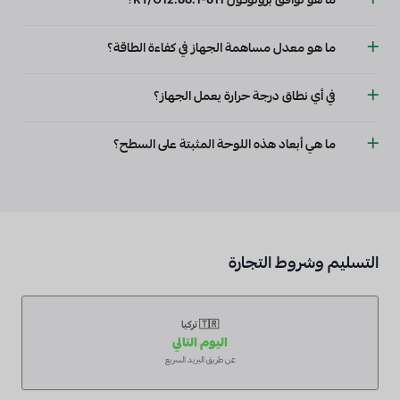
ما هو توافق بروتوكول RT/U12.86.1-811؟
هذا الجهاز متوافق مع بروتوكول تأمين البيانات KNX.
ما هو معدل مساهمة الجهاز في كفاءة الطاقة؟
مساهمة كفاءة الطاقة هي %1.
في أي نطاق درجة حرارة يعمل الجهاز؟
نطاق درجة حرارة التشغيل من 0 درجة مئوية إلى 45 درجة مئوية.
ما هي أبعاد هذه اللوحة المثبتة على السطح؟
تبلغ أبعاد اللوحة 86 مم × 86 مم × 11 مم.
التسليم وشروط التجارة
🇹🇷 تركيا
اليوم التالي
عن طريق البريد السريع