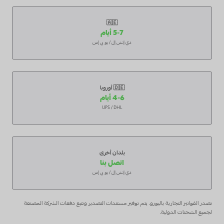
🇦🇪
5-7 أيام
دي إتش إل / يو بي إس
🇩🇪 أوروبا
4-6 أيام
UPS / DHL
بلدان أخرى
اتصل بنا
دي إتش إل / يو بي إس
تصدر الفواتير التجارية باليورو. يتم توفير مستندات التصدير وتتبع دفعات الشركة المصنعة
لجميع الشحنات الدولية.