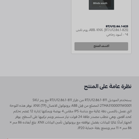
RT/U12.86.1-825
ABB، KNX، [RT/U12.86.1-825]، روم تاتش
4″ - أسود زجاجي
اكتشف المنتج
نظرة عامة على المنتج
يستخدم الموديل RT/U12.86.1-811 من طراز RT/U12.86.1-811 مع رمز SKU
2TMA31000011W0001 المصنّع من قِبل ABB بروتوكول الاتصال KNX (TP). توفر هذه اللوحة
التي تعمل باللمس دقة عالية مع شاشة IPS مقاس 4 بوصة ويمكنها إدارة 12 عنصر تحكم
كحد أقصى. وهي تتطلب مصدر طاقة 24 فولت تيار مستمر ويتم تركيبها على السطح. يوفر
الجهاز أمانًا عاليًا للبيانات بفضل توافقه مع بروتوكول تأمين البيانات KNX. تبلغ أبعاده 86 مم ×
86 مم × 11 مم ويتمتع بفئة حماية IP20.