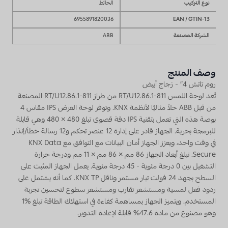
نوع التركيب
الحائط
6955891820036
EAN / GTIN-13
الشركة المصنعة
ABB
وصف المنتج
روم تاتش 4″ - زجاج أبيض
تُعد لوحة اللمس RT/U12.86.1-811 من طراز RT/U12.86.1-811 المصنعة
من قبل ABB حلاً مثاليًا لأنظمة KNX. وتوفر لوحة العرض IPS مقاس 4
بوصة هذه التي تعمل بتقنية IPS دقة قصوى تبلغ 480 × 480 وهي قابلة
للبرمجة بحرية. الجهاز قادر على إدارة 12 عنصر تحكم و12 رسالة خطأ/إنذار
في وقت واحد، ويعزز الجهاز أمان البيانات مع التوافق مع KNX Data
Secure. تبلغ أبعاد الجهاز 86 مم × 86 مم × 11 مم ودرجة حرارة
التشغيل بين 0 درجة مئوية - 45 درجة مئوية. يعمل الجهاز المثبت على
السطح بجهد 24 فولت تيار مستمر وناقل KNX TP. كما أنه يشتمل على
ردود فعل لمسية ومستشعر تقارب ومستشعر سطوع لتحسين تجربة
المستخدم. ويتميز الجهاز بمساهمة كفاءة في استهلاك الطاقة تبلغ %1
وهو مصنوع من مادة 47.6% قابلة لإعادة التدوير.