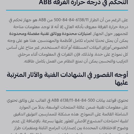
التحكم في درجة حرارة الغرفة ABB
على الرغم من أن الطراز 6138/11-84-84-500 من ABB هو جهاز تحكم في
درجة حرارة الغرفة معروف بأدائه العالي، إلا أنه لا توجد معلومات متاحة
للجمهور حول الجهاز.
امتيازات محدودة ووثائق تقنية مفصلة ومحدودة
يمكن أن يمثل تحديًا لخبراء تكامل الأنظمة والمهندسين. هذا هو على وجه
الخصوص
أوراق البيانات المستقلة أو أدلة المستخدم
غير متاح على أساس
كل نموذج على حدة. ولذلك، فإن الثغرات في المعلومات أثناء مرحلتي
التركيب والتحسين يمكن أن تمنع النظام من العمل بكامل طاقته.
أوجه القصور في الشهادات الفنية والآثار المترتبة
عليها
تحتوي قواعد بيانات ABB 6138/11-84-84-500 في الغالب على وثائق تحتوي
على معلومات تقنية ضمن عائلة المنتجات الواسعة، بدلاً من الموارد
الشاملة القائمة على النموذج. هذه مشكلة للممارسين.
التوثيق الدقيق
لتلبية احتياجات المشروع الأصلي
للعثور عليها بسرعة. بالإضافة إلى عدم
وضوح الاختلافات المحددة بين إصدارات البرامج الثابتة ومتغيرات طراز