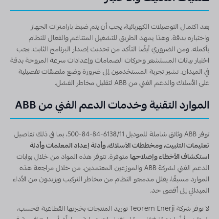
بعد اكتمال التوصيلات الكهربائية، يجب أن يتم ضبط بارامترات الجهاز
واختباره بدقة. وهذا يمهد الطريق للتشغيل المتناغم والفعال للنظام
بأكمله. ومن الضروري أيضًا التأكد من تحديث إصدار البرنامج الثابت. يجب
اختبار بيانات المستشعر وحركات الصمامات وإعدادات سرعة المروحة بدقة
في الميدان. تشير تجربة المستخدمين إلى ضرورة وضع ملصقات تفصيلية
على الأسلاك والدعم الفني من ABB لتقليل مخاطر الفشل.
الموارد التقنية وخدمات الدعم الفني من ABB
توفر ABB وثائق شاملة للموديل 6138/11-84-84-500، بما في ذلك تفاصيل
تعليمات التثبيت، ومخططات الأسلاك، وأدلة إعداد المعلمات وأدلة
استكشاف الأخطاء وإصلاحها
متوفرة. تتوفر هذه المواد من خلال بوابات
الدعم الفني لشركة ABB والموزعين المعتمدين. من خلال مراجعة هذه
الموارد مسبقًا، يقلل مدمجو النظام من مخاطر التركيب ويزيدون من الأداء
الميداني إلى أقصى حد.
لا توفر شركة Teorem Enerji توريد المنتجات بخبرتها القطاعية فحسب،