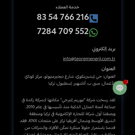
خدمة العملاء
216 766 54 83
552 709 7284
بريد إلكتروني
info@teoremenerji.com.tr
العنوان
العنوان: حي إيشيرينكوي، شارع ديجيرمنيولو، مركز كوتاي
2
للأعمال، مبنى ب، أتاشهير، إسطنبول، تركيا
Open
لقد رسخت شركة "تيوريم إنيرجي" مكانتها كشركة رائدة في
chaty
صناعة أتمتة المنازل الذكية منذ تأسيسها في عام 2010.
وبصفتنا أول شركة للتجارة الإلكترونية في تركيا ومنطقة
الشرق الأوسط وشمال أفريقيا تركز على منتجات KNX، فقد
قدمنا باستمرار حلولاً مبتكرة تمكّن الأفراد والشركات من