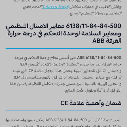
لتحسين الأداء الميداني لأجهزة ABB 6138/11-84-84-500 الخاصة بك
وتقليل العقبات في عمليات التكامل
Teorem Enerji
‘الدعم الفني
المتخصص ومزايا التسليم السريع.
6138/11-84-84-500 معايير الامتثال التنظيمي
ومعايير السلامة لوحدة التحكم في درجة حرارة
الغرفة ABB
ABB 6138/11-84-84-500
على أساس نجاح وحدة التحكم في درجة
حرارة الغرفة، صارمة
معايير السلامة الخاصة بالاتحاد الأوروبي (EU)
والامتثال الكامل للمعايير البيئية. يحمل هذا الجهاز علامة CE، التي تثبت
توافقه مع معايير السلامة الكهربائية والتوافق الكهرومغناطيسي (EMC)
والمعايير البيئية. بالنسبة للمهندسين وشركات تكامل الأنظمة، يضمن هذا
التوافق أداءً آمنًا وطويل الأمد للمنتج.
ضمان وأهمية علامة CE
تشير علامة CE إلى أن ABB 6138/11-84-84-500
يمكن بيعها واستخدامها