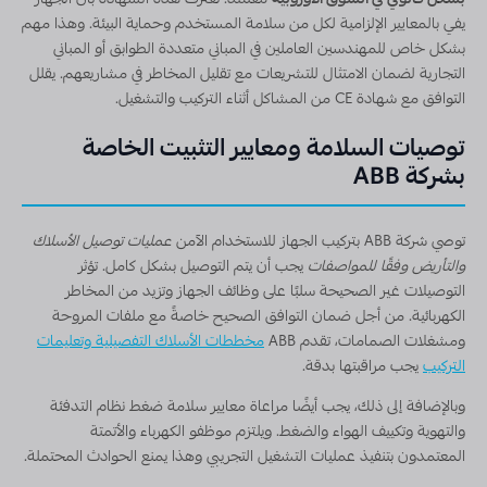
بشكل قانوني في السوق الأوروبية
معتمد. تعترف هذه الشهادة بأن الجهاز
يفي بالمعايير الإلزامية لكل من سلامة المستخدم وحماية البيئة. وهذا مهم
بشكل خاص للمهندسين العاملين في المباني متعددة الطوابق أو المباني
التجارية لضمان الامتثال للتشريعات مع تقليل المخاطر في مشاريعهم. يقلل
التوافق مع شهادة CE من المشاكل أثناء التركيب والتشغيل.
توصيات السلامة ومعايير التثبيت الخاصة
بشركة ABB
توصي شركة ABB بتركيب الجهاز للاستخدام الآمن
عمليات توصيل الأسلاك
والتأريض وفقًا للمواصفات
يجب أن يتم التوصيل بشكل كامل. تؤثر
التوصيلات غير الصحيحة سلبًا على وظائف الجهاز وتزيد من المخاطر
الكهربائية. من أجل ضمان التوافق الصحيح خاصةً مع ملفات المروحة
ومشغلات الصمامات، تقدم ABB
مخططات الأسلاك التفصيلية وتعليمات
التركيب
يجب مراقبتها بدقة.
وبالإضافة إلى ذلك، يجب أيضًا مراعاة معايير سلامة ضغط نظام التدفئة
والتهوية وتكييف الهواء والضغط. ويلتزم موظفو الكهرباء والأتمتة
المعتمدون بتنفيذ عمليات التشغيل التجريبي وهذا يمنع الحوادث المحتملة.