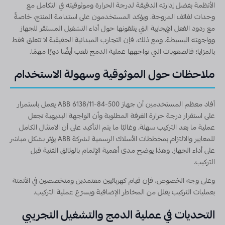
الأنظمة بفضل إدارته الدقيقة لدرجة الحرارة وموثوقيته في التكامل مع
وحدات لفائف المروحة. ويؤكد المستخدمون على استدامة المنتج، خاصةً
مع ردود الفعل الإيجابية التي يتلقونها حول أداء التشغيل المستقر للجهاز
وواجهته البسيطة. ومع ذلك، فإن التجارب الميدانية الحقيقية لا تتعلق فقط
بالمزايا؛ فالصعوبات التي تواجهها عملية الدمج تلعب أيضًا دورًا مهمًا.
ملاحظات حول الموثوقية وسهولة الاستخدام
أفاد معظم المستخدمين أن جهاز ABB 6138/11-84-500 يعمل باستمرار
على استقرار درجة حرارة الغرفة المطلوبة وأن الواجهة البديهية تجعل
عملية ما بعد التركيب سهلة. وغالبًا ما يتم التأكيد على أن الامتثال الكامل
للمعايير والالتزام بمخططات الأسلاك الرسمية لشركة ABB يؤثر بشكل مباشر
على أداء الجهاز. وهذا يوضح مدى أهمية الإلمام بالوثائق الفنية قبل
التركيب.
وعلى وجه الخصوص، فإن قيام كهربائيين معتمدين ومتخصصين في الأتمتة
بعمليات التركيب يقلل من المخاطر الإضافية ويسرّع عملية التركيب.
التحديات في عملية الدمج والتشغيل التجريبي