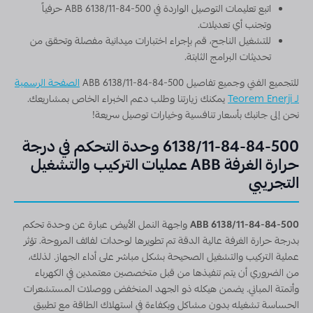
اتبع تعليمات التوصيل الواردة في ABB 6138/11-84-500 حرفياً
وتجنب أي تعديلات.
للتشغيل الناجح، قم بإجراء اختبارات ميدانية مفصلة وتحقق من
تحديثات البرامج الثابتة.
للتجميع الفني وجميع تفاصيل ABB 6138/11-84-84-500
الصفحة الرسمية
لـ Teorem Enerji
يمكنك زيارتنا وطلب دعم الخبراء الخاص بمشاريعك.
نحن إلى جانبك بأسعار تنافسية وخيارات توصيل سريعة!
6138/11-84-84-500 وحدة التحكم في درجة
حرارة الغرفة ABB عمليات التركيب والتشغيل
التجريبي
ABB 6138/11-84-84-500
واجهة النمل الأبيض عبارة عن وحدة تحكم
بدرجة حرارة الغرفة عالية الدقة تم تطويرها لوحدات لفائف المروحة. تؤثر
عملية التركيب والتشغيل الصحيحة بشكل مباشر على أداء الجهاز. لذلك،
من الضروري أن يتم تنفيذها من قبل متخصصين معتمدين في الكهرباء
وأتمتة المباني. يضمن هيكله ذو الجهد المنخفض ووصلات المستشعرات
الحساسة تشغيله بدون مشاكل وبكفاءة في استهلاك الطاقة مع تطبيق