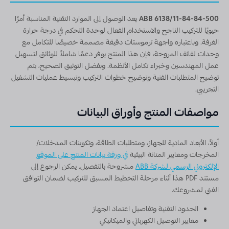
ABB 6138/11-84-84-500
يعد الوصول إلى الموارد التقنية المناسبة أمرًا
حيويًا للتركيب الناجح والاستخدام الفعال لوحدة التحكم في درجة حرارة
الغرفة. وباعتباره واجهة ترموستات دقيقة مصممة خصيصًا للتكامل مع
وحدات لفائف المروحة، فإن هذا المنتج يوفر دعمًا شاملاً للوثائق لتسهيل
عمل المهندسين وخبراء تكامل الأنظمة. وبفضل التوثيق الصحيح، يتم
توضيح المتطلبات الفنية وتوضيح خطوات التركيب وتبسيط عمليات التشغيل
التجريبي.
مواصفات المنتج وأوراق البيانات
أولاً، الأبعاد المادية للجهاز، ومتطلبات الطاقة، وتكوينات المدخلات/
المخرجات ومعايير المتانة البيئية
في ورقة بيانات المنتج على الموقع
الإلكتروني الرسمي لشركة ABB
مشروحة بالتفصيل. يمكن الرجوع إلى
مستند PDF هذا أثناء مرحلة التخطيط المسبق للتركيب لضمان التوافق
الفني لمشروعك.
الحدود التقنية وتفاصيل اعتماد الجهاز
معايير التوصيل الكهربائي والميكانيكي