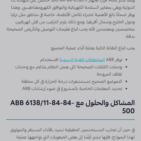
وكما تذكر ABB، فإن الجهاز 6138/11-84-84-500 حاصل على شهادة CE
الدولية ويفي بمعايير السلامة الكهربائية والتوافق الكهرومغناطيسي. وهذا
يوفر ضمانًا بالغ الأهمية لخبراء تكامل الأنظمة، خاصة في مناطق مثل تركيا
ودول الخليج وشمال أفريقيا. ومع ذلك، يلزم التركيب من قبل كهربائيين
متخصصين ومعتمدين لأنه يجب اتباع تعليمات التوصيل والتأريض الصحيحة
بدقة.
يجب اتباع النقاط التالية بعناية أثناء عملية التجميع:
توفر ABB
المخططات الفنية الرسمية
الاستخدام
وصلات الكابلات الصحيحة لكي يعمل النظام بتناغم مع وحدات
لفائف المروحة
التموضع الصحيح لمستشعرات درجة الحرارة في كل منطقة
تحديد المعلمات الخاصة بالمشروع في ضوء إرشادات ABB
المشاكل والحلول مع ABB 6138/11-84-84-
500
في حين أن تجارب المستخدمين الحقيقية تشيد بالأداء المستقر والموثوق
لهذا النموذج، فإنها تشير أيضًا إلى بعض الصعوبات التي تواجهها عملية