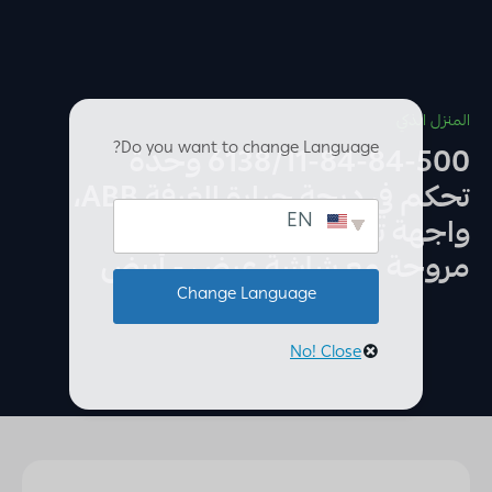
المنزل الذكي
Do you want to change Language?
6138/11-84-84-500 وحدة
تحكم في درجة حرارة الغرفة ABB،
EN
واجهة ترموستات ABB، ملف
مروحة مع شاشة عرض - أبيض
Change Language
No! Close