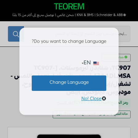
🌐 KNX & BMS | Schneider & ABB | شحن عالمي | توصيل سريع إلى أكثر من 15 بلدًا
بحث
عن:
Do you want to change Language?
🟢 شنايدر إلكتريك
EN
TC907، شنايدر، ثيرموستات، [TC907-
3A4DLMSA]، ثيرموستات بأزرار تعمل باللمس -
Change Language
تشغيل/إيقاف، مودبوس، 4 أنابيب، 3 مراوح،
مودبوس، ديلوكس، أبيض
No! Close
رمز المنتج:
TC907-3A4DLMSA
انقر للنسخ
حالة المنتج: جديد وعبوته الأصلية. مع ضمان لمدة 18 شهراً.