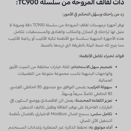
ذات لفائف المروحة من سلسلة TC900:
زد من راحتك وسهِّل التحكم في الأمور:
توفر أجهزة ترموستات لفائف المروحة من سلسلة TC900 دقة ومرونة لا
مثيل لها لراحتك في المنازل والمكاتب والفنادق والمستشفيات. تتكامل
هذه الأجهزة البديهية بسلاسة مع الأنظمة ثنائية الأنابيب أو رباعية الأنابيب،
مما يتيح لك ضبط البيئة بالطريقة التي تريدها بالضبط.
فوائد لخبراء تكامل الأنظمة:
تصميم سهل الاستخدام:
ثلاثة خيارات مختلفة من المبيت الأنيق
والواجهات البديهية تناسب مجموعة متنوعة من التفضيلات
الجمالية.
سهولة التركيب:
يضمن التوافق مع صندوق BS الحائطي القياسي
BS الحائطي تكاملاً سريعاً وسهلاً.
تعزيز الكفاءة المحسّنة:
يعمل الزر الاقتصادي ووضع السكون (في
الطرازات الفاخرة) على توفير الطاقة وتقليل تكاليف التشغيل.
تكامل سلس:
يسمح اتصال Modbus الاختياري بالاتصال بأنظمة
التشغيل الآلي للمباني.
أداء موثوق به:
تحتفظ الذاكرة غير المتطايرة بإعدادات المستخدم