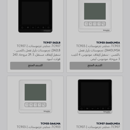
TC907-3A2LB
TC903-3A4DLMSA
TC903، شنايدر، ثيرموستات، [TC903-
TC907، شنايدر، ثيرموستات، [TC907-
3A4DLMSA]، ثيرموستات بأزرار تعمل
3A2LB]، ثيرموستات بأزرار تعمل باللمس -
باللمس - تشغيل/إيقاف، مودبوس، 4 أنابيب،
تشغيل/إيقاف، مستقل، 2P، 3 مروحة، 240
3 مروحة، مودبوس، أبيض
فولت، أسود
اكتشف المنتج
اكتشف المنتج
TC903-3A4LMA
TC907-3A4DLMSA
TC907، شنايدر، ثيرموستات، [TC907-
TC903، شنايدر، ثيرموستات، [TC903-