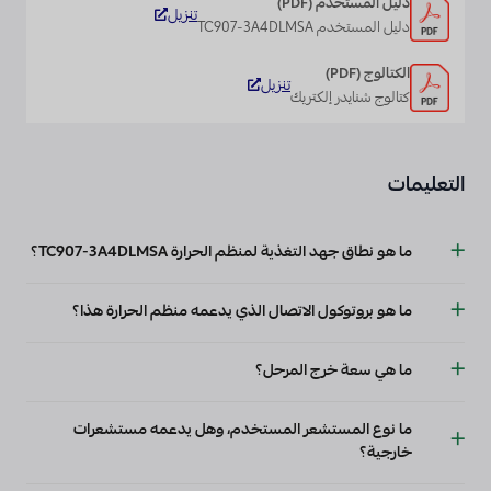
دليل المستخدم (PDF)
تنزيل
دليل المستخدم TC907-3A4DLMSA
الكتالوج (PDF)
تنزيل
كتالوج شنايدر إلكتريك
التعليمات
ما هو نطاق جهد التغذية لمنظم الحرارة TC907-3A4DLMSA؟
يعمل الجهاز بجهد إمداد اسمي يبلغ 90...240 فولت تيار متردد 50/60 هرتز
ما هو بروتوكول الاتصال الذي يدعمه منظم الحرارة هذا؟
ويبلغ الحد الأقصى لاستهلاك الطاقة 1 واط.
يدعم TC907-3A4DLMSA بروتوكول منفذ الاتصال Modbus ويمكن دمجه في
ما هي سعة خرج المرحل؟
نظام مركزي عبر اتصال الشبكة.
تم تحديد جهد الخرج على أنه 240 فولت تيار متردد 5 أمبير للمرحل و240 فولت
ما نوع المستشعر المستخدم، وهل يدعمه مستشعرات
تيار متردد 2 أمبير للحمل.
خارجية؟