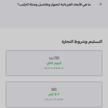
يستخدم مستشعرًا حراريًا داخليًا من نوع NTC بقيمة 100 كيلو أوم. كما يدعم
ما هي الأبعاد الفيزيائية للجهاز وتفاصيل وصلة التركيب؟
توصيل مستشعر NTC خارجي اختياري. دقة القياس ±1 درجة مئوية.
أبعادها 86 × 86 × 40 مم. تدعم أطراف التوصيل اللولبية الموجودة في الخلف
توصيل كابلين بمقطع عرضي 1.5 مم² وكابل واحد بمقطع عرضي 2.5 مم². تتمتع
بتصنيف حماية IP20.
التسليم وشروط التجارة
🇹🇷 تركيا
اليوم التالي
عن طريق البريد السريع
🇦🇪
5-7 أيام
دي إتش إل / يو بي إس