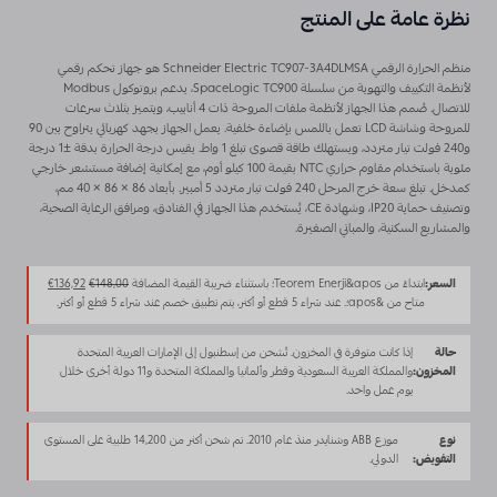
نظرة عامة على المنتج
منظم الحرارة الرقمي Schneider Electric TC907-3A4DLMSA هو جهاز تحكم رقمي
لأنظمة التكييف والتهوية من سلسلة SpaceLogic TC900، يدعم بروتوكول Modbus
للاتصال. صُمم هذا الجهاز لأنظمة ملفات المروحة ذات 4 أنابيب، ويتميز بثلاث سرعات
للمروحة وشاشة LCD تعمل باللمس بإضاءة خلفية. يعمل الجهاز بجهد كهربائي يتراوح بين 90
و240 فولت تيار متردد، ويستهلك طاقة قصوى تبلغ 1 واط. يقيس درجة الحرارة بدقة ±1 درجة
مئوية باستخدام مقاوم حراري NTC بقيمة 100 كيلو أوم، مع إمكانية إضافة مستشعر خارجي
كمدخل. تبلغ سعة خرج المرحل 240 فولت تيار متردد 5 أمبير. بأبعاد 86 × 86 × 40 مم،
وتصنيف حماية IP20، وشهادة CE، يُستخدم هذا الجهاز في الفنادق، ومرافق الرعاية الصحية،
والمشاريع السكنية، والمباني الصغيرة.
السعر
السعر
السعر:
ابتداءً من Teorem Enerji&apos؛ باستثناء ضريبة القيمة المضافة
148,00
€
136,92
€
الأصلي
الحالي
متاح من &apos؛. عند شراء 5 قطع أو أكثر، يتم تطبيق خصم عند شراء 5 قطع أو أكثر.
كان:
هو:
€136,92.
€148,00.
حالة
إذا كانت متوفرة في المخزون. تُشحن من إسطنبول إلى الإمارات العربية المتحدة
المخزون:
والمملكة العربية السعودية وقطر وألمانيا والمملكة المتحدة و11 دولة أخرى خلال
يوم عمل واحد.
نوع
موزع ABB وشنايدر منذ عام 2010. تم شحن أكثر من 14,200 طلبية على المستوى
التفويض:
الدولي.