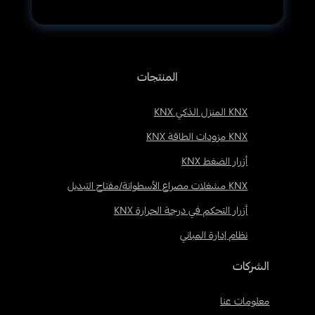
المنتجات
KNX المنزل الذكي KNX
KNX مزودات الطاقة KNX
أزرار الضغط KNX
KNX مشغلات مصراع الأسطوانة/مفتاح التبديل
أزرار التحكم في درجة الحرارة KNX
نظام إدارة المباني
الشركات
معلومات عنا