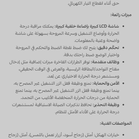
حتى أثناء انقطاع التيار الكهربائي.
ميزات رائعة:
شاشة LCD كبيرة بإضاءة خلفية كبيرة:
يمكنك مراقبة درجة
الحرارة وأوضاع التشغيل وسرعة المروحة بسهولة على شاشة
واضحة وغنية بالمعلومات.
تحكّم دقيق:
يتيح لك ضبط نقطة الضبط والتحكم في المروحة
واختيار الوضع ضبط راحتك بدقة.
وظائف متقدمة:
توفر الطرازات الفاخرة ميزات إضافية مثل إدخال
مفتاح التواجد/البطاقة الرئيسية، والعرض في الوقت الحقيقي،
ومستشعر درجة الحرارة الاختياري عن بُعد.
الأمن والحماية:
تمنع وظيفة قفل الزر التشغيل غير المصرح به،
بينما تمنع وظيفة قفل الزر التشغيل غير المصرح به، بينما تمنع
الحماية من درجات الحرارة المنخفضة الأنابيب من التجمد.
وظيفة التحذير:
تحافظ تذكيرات الصيانة الاستباقية لمستشعرات
درجة الحرارة على الأداء الأمثل للنظام.
المواصفات الفنية:
خيارات الهيكل: أمثل (زجاج أسود، أزرار تعمل باللمس)، أمثل (زجاج