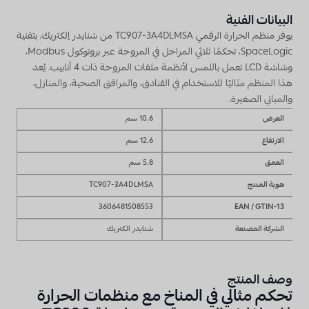
البيانات الفنية
يوفر منظم الحرارة الرقمي TC907-3A4DLMSA من شنايدر إلكتريك، بتقنية
SpaceLogic، تحكمًا ثلاثي المراحل في المروحة عبر بروتوكول Modbus،
وشاشة LCD تعمل باللمس لأنظمة ملفات المروحة ذات 4 أنابيب. يُعد
هذا المنظم مثاليًا للاستخدام في الفنادق، والمرافق الصحية، والمنازل،
والمباني الصغيرة.
العرض
10.6 سم
الارتفاع
12.6 سم
العمق
5.8 سم
هوية المنتج
TC907-3A4DLMSA
3606481508553
EAN / GTIN-13
الشركة المصنعة
شنايدر الكتريك
وصف المنتج
تحكم مثالي في المناخ مع منظمات الحرارة