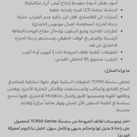
أسود، هيكل أسود)، متوسط (زجاج أبيض، أزرار ميكانيكية)
الشاشة: شاشة LCD كبيرة بإضاءة خلفية
الميزات: الزر الاقتصادي، قفل الزر، ذاكرة عدم الطيران، حماية
درجة الحرارة المنخفضة، اتصال مودبوس (اختياري)
الطرازات الفاخرة: وضع السكون، وإدخال مفتاح التواجد/البطاقة
الرئيسية، والعرض في الوقت الحقيقي، ومستشعر درجة الحرارة
الاختياري عن بُعد
التطبيقات: أنظمة لفائف المروحة ذات 2 أنبوبين أو 4 أنابيب
التركيب: صندوق BS الحائطي القياسي
ما وراء المنازل:
تتخطى سلسلة TC900 التطبيقات السكنية لتوفر حلولاً استثنائية للتحكم في
المناخ للفنادق والمكاتب والمستشفيات والأماكن التجارية الأخرى. وبفضل
وظائفها القوية وتصميمها الأنيق واتصال Modbus الاختياري، فإنها تندمج
بسلاسة في أنظمة التشغيل الآلي للمباني وتوفر تحكماً مركزياً وكفاءة
محسنة.
اختر ترموستات لفائف المروحة من سلسلة TC900 Series للحصول
على راحة لا مثيل لها وتحكم بديهي وتكامل سهل. اتصل بنا اليوم لمعرفة
المزيد!