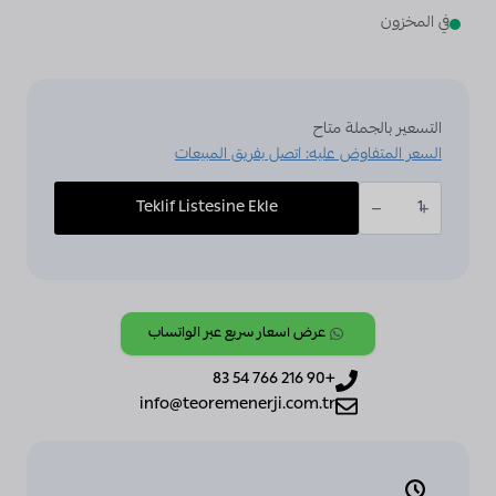
€136,92.
€148,00.
€136,92.
€148,00.
في المخزون
التسعير بالجملة متاح
السعر المتفاوض عليه: اتصل بفريق المبيعات
كمية
TC907,
Teklif Listesine Ekle
Schneider,
Termostat,
[TC907-
3A4DLMSA],
Dokunmatik
Butonlu
Termostatlar
-
عرض أسعار سريع عبر الواتساب
Aç/Kapa,
Modbus,
4
+90 216 766 54 83
borulu,
3
info@teoremenerji.com.tr
Fan,
Modbus,
Deluxe,
Beyaz