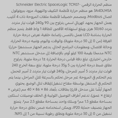
منظم الحرارة الرقمي Schneider Electric SpaceLogic TC907-
3A4DLMSA هو منظم حرارة لأنظمة التكييف والتهوية، مزود ببروتوكول
اتصال Modbus، ومصمم خصيصًا لأنظمة ملفات المروحة ذات 4 أنابيب.
يعمل الجهاز بجهد كهربائي اسمي يتراوح بين 90 و240 فولت تيار متردد
بتردد 50/60 هرتز، ويبلغ استهلاكه الأقصى للطاقة 1 واط فقط. يتميز منظم
الحرارة بشاشة LCD تعمل باللمس بإضاءة خلفية، تعرض درجة حرارة
الغرفة (من 0 إلى 50 درجة مئوية)، والوقت، واليوم، وتنبيه درجة الحرارة،
وحالة الاتصال، ومعلومات البرنامج الحالي. يدعم الجهاز مستشعرًا حراريًا
NTC مدمجًا بقيمة 100 كيلو أوم، بالإضافة إلى مدخل مستشعر NTC
خارجي اختياري. تبلغ دقة قياس درجة الحرارة ±1 درجة مئوية. يتراوح
نطاق ضبط درجة الحرارة بين 5 و35 درجة مئوية. تبلغ سعة الخرج 240
فولت تيار متردد 5 أمبير للمرحل، و240 فولت تيار متردد 2 أمبير للحمل.
يتم التحكم في المروحة عبر مرحل تحكم بالسرعة ثلاثي المراحل، بينما يتم
التحكم في المشغل بواسطة مفتاح تشغيل/إيقاف ثنائي الوضع. يحتوي
الجهاز أيضًا على مدخل قارئ بطاقات. بأبعاد 86 × 86 × 40 مم (عرض ×
ارتفاع × عمق)، تدعم أطراف التوصيل اللولبية في الخلف توصيلات لسلكين
بمساحة مقطع 1.5 مم² وسلك واحد بمساحة مقطع 2.5 مم². يتمتع
الجهاز بتصنيف حماية IP20، ويمكن استخدامه ضمن نطاق درجة حرارة
تشغيل من 0 إلى 50 درجة مئوية ونطاق رطوبة نسبية من 1 إلى 95%.